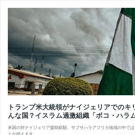
トランプ米大統領がナイジェリアでのキ
んな国？イスラム過激組織「ボコ・ハラ
米国の対ナイジェリア援助総額、サブサハラアフリカ地域の中では
とが伺えます。