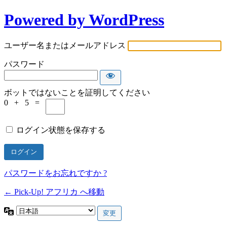
Powered by WordPress
ロ
グ
ユーザー名またはメールアドレス
イ
パスワード
ン
ボットではないことを証明してください
0 + 5 =
ログイン状態を保存する
パスワードをお忘れですか ?
← Pick-Up! アフリカ へ移動
言
語