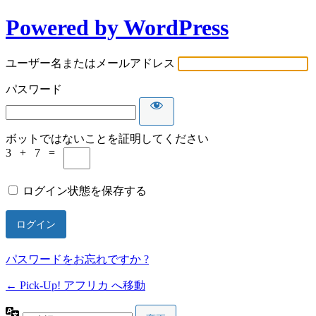
Powered by WordPress
ロ
グ
ユーザー名またはメールアドレス
イ
パスワード
ン
ボットではないことを証明してください
3 + 7 =
ログイン状態を保存する
パスワードをお忘れですか ?
← Pick-Up! アフリカ へ移動
言