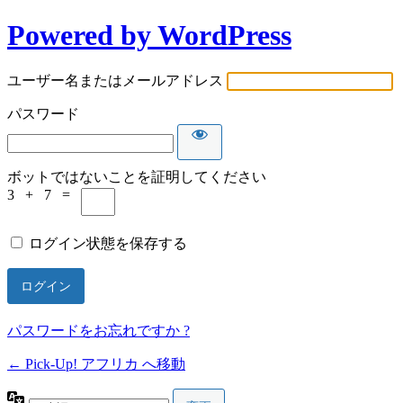
Powered by WordPress
ロ
グ
ユーザー名またはメールアドレス
イ
パスワード
ン
ボットではないことを証明してください
3 + 7 =
ログイン状態を保存する
パスワードをお忘れですか ?
← Pick-Up! アフリカ へ移動
言