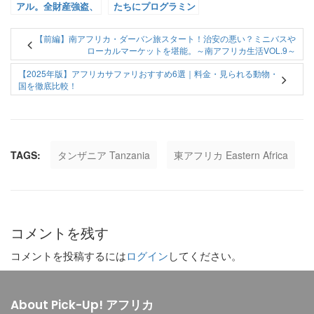
アル。全財産強盗、
たちにプログラミン
逮捕、強制送還、1
グを教えてみよう！
日1食生活を乗り越
プログラミング教育
【前編】南アフリカ・ダーバン旅スタート！治安の悪い？ミニバスや
えて～Yukaの自己
ツアーの主催者にイ
ローカルマーケットを堪能。～南アフリカ生活VOL.9～
紹介③～
ンタビューしてみた
【2025年版】アフリカサファリおすすめ6選｜料金・見られる動物・
国を徹底比較！
TAGS:
タンザニア Tanzania
東アフリカ Eastern Africa
コメントを残す
コメントを投稿するには
ログイン
してください。
About Pick-Up! アフリカ