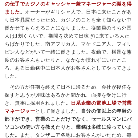
の伝手でカジノのキャッシャー兼マネージャーの職を得
ました
。
オーナーがギリシャ人で、日本に来たことがあ
り日本贔屓だったため、カジノのことを全く知らない中
働かせてもらえることになりました。従業員のうち外国
人は1割くらいで、期間を決めて出稼ぎに来ている人た
ちばかりでした。南アフリカ人、マケドニア人、フィリ
ピン人などがいて一緒に働きました。夜勤で、横暴な態
度のお客さんもいたりと、なかなか慣れずにいたとこ
ろ、ある日勤務中に日本人がお客さんとしてやってきま
した。
その方が任期を終えて日本に帰るため、会社が後任を
探すと思うが興味はあるかと聞かれ、面接を受けに行
き、無事に採用されました
。
日系企業の電池工場で営業
マネージャー
として働きました。
自分の倍以上の年齢の
部下ができ、営業のことだけでなく、セールスマンにパ
ソコンの使い方を教えたりと、業務は多岐に渡っていま
した。
また、タンザニア各地にお客さんがいたため、毎