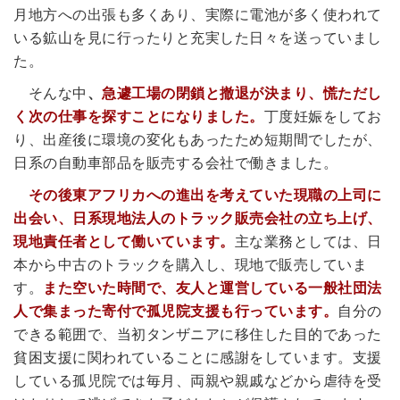
月地方への出張も多くあり、実際に電池が多く使われて
いる鉱山を見に行ったりと充実した日々を送っていまし
た。
そんな中
、
急遽工場の閉鎖と撤退が決まり、慌ただし
く次の仕事を探すことになりました。
丁度妊娠をしてお
り、出産後に環境の変化もあったため短期間でしたが、
日系の自動車部品を販売する会社で働きました。
その後東アフリカへの進出を考えていた現職の上司に
出会い、日系現地法人のトラック販売会社の立ち上げ、
現地責任者として働いています。
主な業務としては、日
本から中古のトラックを購入し、現地で販売していま
す。
また空いた時間で、友人と運営している一般社団法
人で集まった寄付で孤児院支援も行っています。
自分の
できる範囲で、当初タンザニアに移住した目的であった
貧困支援に関われていることに感謝をしています。
支援
している孤児院では毎月、両親や親戚などから虐待を受