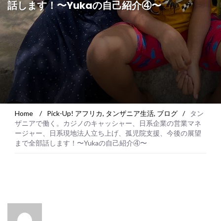
話します！〜Yukaの自己紹介④〜
Home
/
Pick-Up! アフリカ
,
タンザニア生活
,
ブログ
/
タン
ザニアで働く。カジノのキャッシャー、日系企業の営業マネ
ージャー、日系現地法人立ち上げ、孤児院支援、今後の展望
まで全部話します！〜Yukaの自己紹介④〜