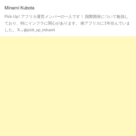
Minami Kubota
Pick-Up! アフリカ運営メンバーの一人です！ 国際開発について勉強し
ており、特にインフラに関心があります。 南アフリカに1年住んでいま
した。 X→@pick_up_minami