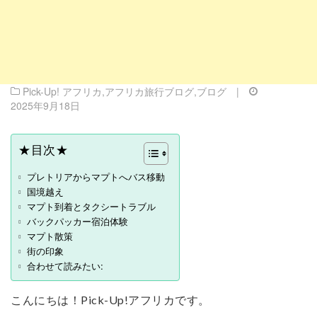
Pick-Up! アフリカ
,
アフリカ旅行ブログ
,
ブログ
|
2025年9月18日
★目次★
プレトリアからマプトへバス移動
国境越え
マプト到着とタクシートラブル
バックパッカー宿泊体験
マプト散策
街の印象
合わせて読みたい:
こんにちは！Pick-Up!アフリカです。