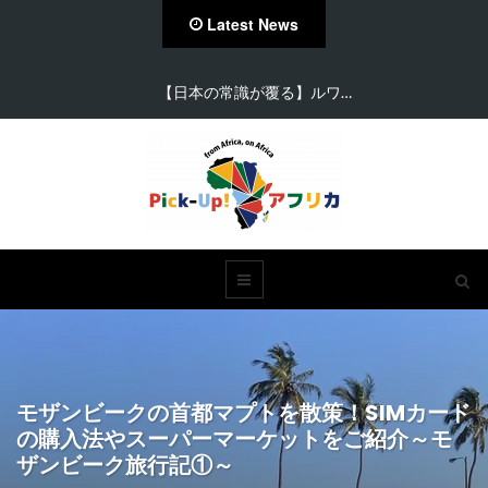
Latest News
【密輸問題・麻薬問題編】…
モザンビークの首都マプトを散策！SIMカード
の購入法やスーパーマーケットをご紹介～モ
ザンビーク旅行記①～