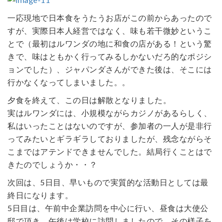
一応現地で日本食をうたうお店がこの前からあったので
すが、実際日本人経営ではなく、味も若干微妙というこ
とで（最初はルワンダの地に和食の店がある！という驚
きで、味はともかく行ってみるしかないだろ的なポジシ
ョンでした）、ジャパンダさんができた後は、そこには
行かなくなってしまいました。。
夕食を終えて、この日は解散となりました。
実はルワンダには、小規模ながらカジノがあるらしく、
私はいったことはないのですが、参加者の一人が是非行
ってみたいとギラギラしておりましたが、残念ながらそ
こまではアテンドできませんでした。結局行くことはで
きたのでしょうか・・？
次回は、5日目、早いもので実質的な活動日としては最
終日になります。
5日目は、午前中企業訪問を中心に行い、昼食は大使公
邸で頂き、午後は学校に訪問しましたので、その様子を