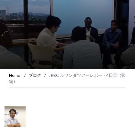
Home
/
ブログ
/
JRBC ルワンダツアーレポート4日目（後
編）