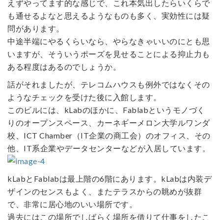
えずやってます的な感じで、これ本気出したらいくらで
も通せるよなと思えるようなものも多く、実効性には疑
問があります。
中途半端にやるくらいなら、やらなきゃいいのにとも思
いますが、そういうポーズを見せることによる抑止力も
ある程度はあるのでしょうか。
話がそれましたが、テレコムハウスも例外ではなくその
ようなチェックを受けた後に入館します。
このビルには、kLabのほかに、Fablabというモノづく
りのオープンスペース、カーネギーメロン大学ルワンダ
校、ICT Chamber（IT企業の商工会）のオフィス、その
他、IT系企業やデータセンターなどが入居しています。
kLabとFablabは最上階の6階にあります。kLabは内装デ
ザインのセンスもよく、またテラスからの眺めが抜群
で、非常に居心地のいい場所です。
過去にはこの場所でしばらく場所を借りて仕事をしたこ