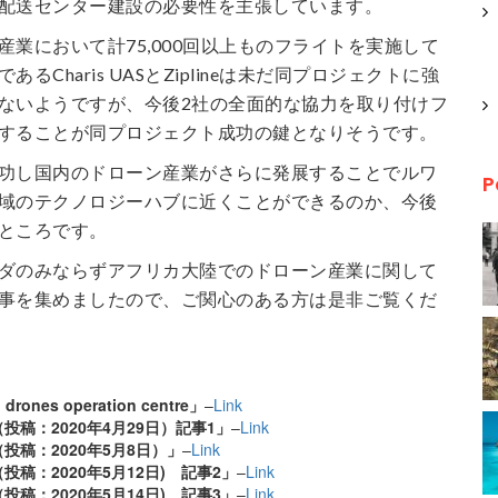
配送センター建設の必要性を主張しています。
産業において計75,000回以上ものフライトを実施して
るCharis UASとZiplineは未だ同プロジェクトに強
ないようですが、今後2社の全面的な協力を取り付けフ
することが同プロジェクト成功の鍵となりそうです。
功し国内のドローン産業がさらに発展することでルワ
P
域のテクノロジーハブに近くことができるのか、今後
ところです。
ダのみならずアフリカ大陸でのドローン産業に関して
事を集めましたので、ご関心のある方は是非ご覧くだ
 drones operation centre」
–
Link
（投稿：2020年4月29日）記事1」
–
Link
（投稿：2020年5月8日）」
–
Link
（投稿：2020年5月12日) 記事2」
–
Link
（投稿：2020年5月14日) 記事3」
–
Link