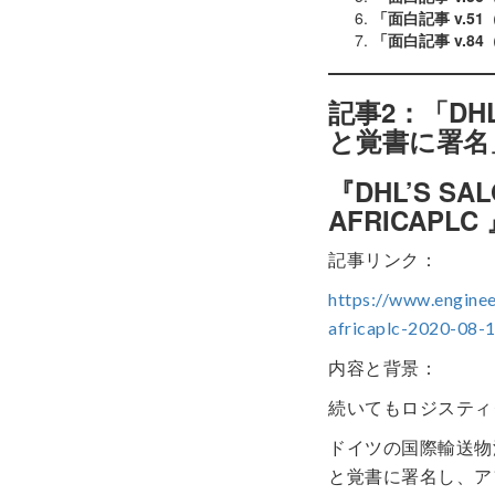
「面白記事 v.51
「面白記事 v.84
記事2：「DHL
と覚書に署名
『DHL’S SAL
AFRICAPLC
記事リンク：
https://www.enginee
africaplc-2020-08-
内容と背景：
続いてもロジスティ
ドイツの国際輸送物流会
と覚書に署名し、ア