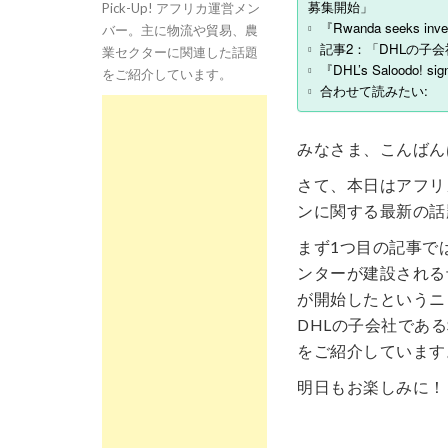
募集開始」
Pick-Up! アフリカ運営メン
『Rwanda seeks invest
バー。主に物流や貿易、農
記事2：「DHLの子会社S
業セクターに関連した話題
『DHL’s Saloodo! sig
をご紹介しています。
合わせて読みたい:
みなさま、こんばん
さて、本日はアフリ
ンに関する最新の話
まず1つ目の記事で
ンターが建設される
が開始したというニ
DHLの子会社であるS
をご紹介しています
明日もお楽しみに！