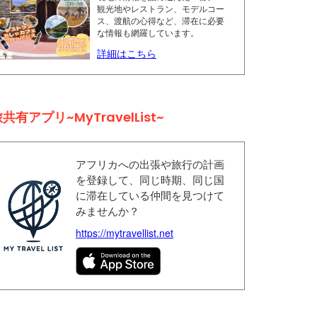
観光地やレストラン、モデルコー
ス、渡航の心得など、滞在に必要
な情報も網羅しています。
詳細はこちら
共有アプリ~MyTravelList~
アフリカへの出張や旅行の計画
を登録して、同じ時期、同じ国
に滞在している仲間を見つけて
みませんか？
https://mytravellist.net