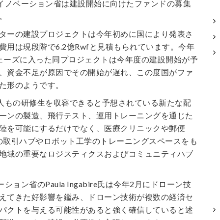
Tイノベーション省は建設開始に向けたファンドの募集
。
ターの建設プロジェクトは今年初めに国により発表さ
費用は現段階で6.2億Rwfと見積もられています。今年
ェーズに入った同プロジェクトは今年度の建設開始が予
、資金不足が原因でその開始が遅れ、この度国がファ
た形のようです。
0人もの研修生を収容できると予想されている新たな配
ーンの製造、飛行テスト、運用トレーニングを通じた
陸を可能にするだけでなく、医療クリニックや郵便
の取引ハブやロボット工学のトレーニングスペースをも
地域の重要なロジスティクスおよびコミュニティハブ
ション省のPaula Ingabire氏は今年2月にドローン技
えてきた好影響を鑑み、ドローン技術が複数の経済セ
パクトを与える可能性があると強く確信していると述