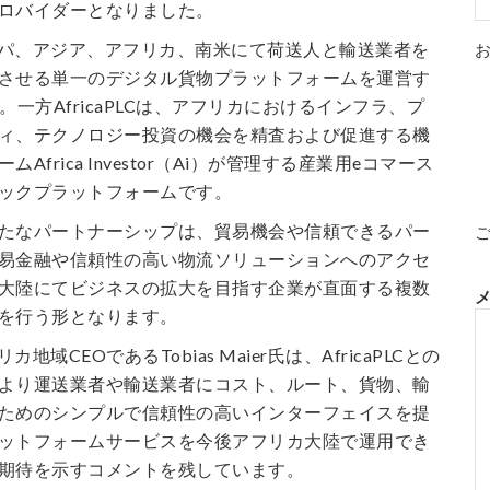
ロバイダーとなりました。
ーロッパ、アジア、アフリカ、南米にて荷送人と輸送業者を
させる単一のデジタル貨物プラットフォームを運営す
。一方AfricaPLCは、アフリカにおけるインフラ、プ
ィ、テクノロジー投資の機会を精査および促進する機
Africa Investor（Ai）が管理する産業用eコマース
ックプラットフォームです。
たなパートナーシップは、貿易機会や信頼できるパー
易金融や信頼性の高い物流ソリューションへのアクセ
大陸にてビジネスの拡大を目指す企業が直面する複数
を行う形となります。
リカ地域CEOであるTobias Maier氏は、AfricaPLCとの
より運送業者や輸送業者にコスト、ルート、貨物、輸
ためのシンプルで信頼性の高いインターフェイスを提
ットフォームサービスを今後アフリカ大陸で運用でき
期待を示すコメントを残しています。