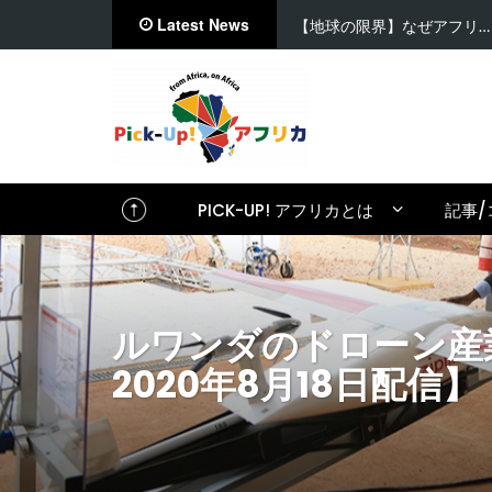
Latest News
【地球の限界】なぜアフリ…
PICK-UP! アフリカとは
記事/
ルワンダのドローン産業含
2020年8月18日配信】