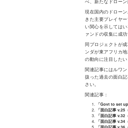
べ、新たなドローン
現在国内のドローン
きた主要プレイヤーであ
い関心を示してはい
ァンドの収集に成功
同プロジェクトが成
ンダが東アフリカ地
の動向に注目したい
関連記事にはルワン
扱った過去の面白記
さい。
関連記事：
「Govt to set up
「面白記事 v.25
「面白記事 v.32
「面白記事 v.34
「面白記事 v.36