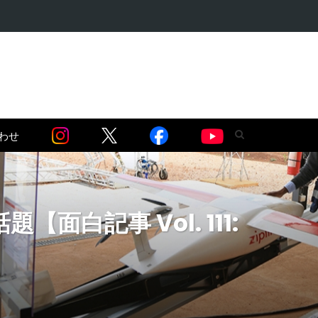
語る】セネガル…
わせ
記事 Vol. 111: