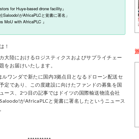
ors for Huye-based drone facility』
aloodo!がAfricaPLCと覚書に署名」
ns MoU with AfricaPLC 』
は！
旅
カ大陸におけるロジスティクスおよびサプライチェー
題をお届けいたします。
はルワンダで新たに国内3拠点目となるドローン配送セ
予定であり、この度建設に向けたファンドの募集を国
ュース、2つ目の記事ではドイツの国際輸送物流会社
aloodo!がAfricaPLCと覚書に署名したというニュース
。