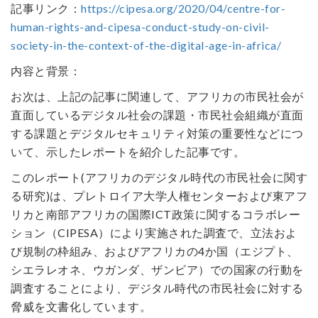
記事リンク：
https://cipesa.org/2020/04/centre-for-
human-rights-and-cipesa-conduct-study-on-civil-
society-in-the-context-of-the-digital-age-in-africa/
内容と背景：
お次は、上記の記事に関連して、アフリカの市民社会が
直面しているデジタル社会の課題・市民社会組織が直面
する課題とデジタルセキュリティ対策の重要性などにつ
いて、示したレポートを紹介した記事です。
このレポート(アフリカのデジタル時代の市民社会に関す
る研究)は、プレトロイア大学人権センターおよび東アフ
リカと南部アフリカの国際ICT政策に関するコラボレー
ション（CIPESA）により実施された調査で、立法およ
び規制の枠組み、およびアフリカの4か国（エジプト、
シエラレオネ、ウガンダ、ザンビア）での国家の行動を
調査することにより、デジタル時代の市民社会に対する
脅威を文書化しています。