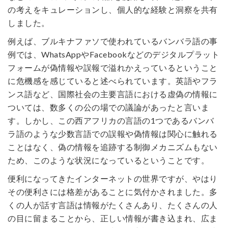
の考えをキュレーションし、個人的な経験と洞察を共有
しました。
例えば、ブルキナファソで使われているバンバラ語の事
例では、WhatsAppやFacebookなどのデジタルプラット
フォームが偽情報や誤報で溢れかえっているということ
に危機感を感じていると述べられています。英語やフラ
ンス語など、国際社会の主要言語における虚偽の情報に
ついては、数多くの公の場での議論があったと言いま
す。しかし、この西アフリカの言語の1つであるバンバ
ラ語のような少数言語での誤報や偽情報は関心に触れる
ことはなく、偽の情報を追跡する制御メカニズムもない
ため、このような状況になっているということです。
便利になってきたインターネットの世界ですが、やはり
その便利さには格差があることに気付かされました。多
くの人が話す言語は情報がたくさんあり、たくさんの人
の目に留まることから、正しい情報が書き込まれ、広ま