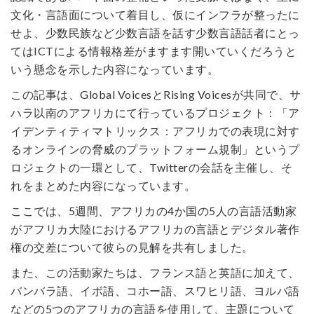
文化・言語面について着目し、仮にインフラが整ったに
せよ、少数民族など少数言語を話す少数言語話者にとっ
てはICTによる情報格差がますます開いていくだろうと
いう懸念を示した内容になっています。
この記事は、Global VoicesとRising Voicesが共同で、サ
ハラ以南のアフリカにて行っているプロジェクト：「ア
イデンティティマトリックス：アフリカでの表現に対す
るオンラインの脅威のプラットフォーム規制」というプ
ロジェクトの一環として、Twitterの会話を主催し、そ
れをまとめた内容になっています。
ここでは、5週間、アフリカの4か国の5人の言語活動家
がアフリカ大陸におけるアフリカの言語とデジタル著作
権の交差について彼らの見解を共有しました。
また、この活動家たちは、フランス語と英語に加えて、
バンバラ語、イボ語、コホー語、スワヒリ語、ヨルバ語
などの5つのアフリカの言語を使用して、主題について