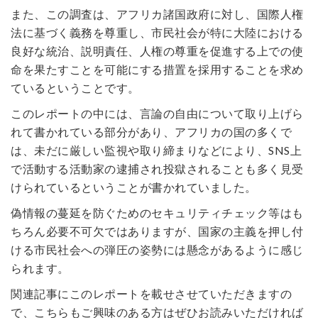
また、この調査は、アフリカ諸国政府に対し、国際人権
法に基づく義務を尊重し、市民社会が特に大陸における
良好な統治、説明責任、人権の尊重を促進する上での使
命を果たすことを可能にする措置を採用することを求め
ているということです。
このレポートの中には、言論の自由について取り上げら
れて書かれている部分があり、アフリカの国の多くで
は、未だに厳しい監視や取り締まりなどにより、SNS上
で活動する活動家の逮捕され投獄されることも多く見受
けられているということが書かれていました。
偽情報の蔓延を防ぐためのセキュリティチェック等はも
ちろん必要不可欠ではありますが、国家の主義を押し付
ける市民社会への弾圧の姿勢には懸念があるように感じ
られます。
関連記事にこのレポートを載せさせていただきますの
で、こちらもご興味のある方はぜひお読みいただければ