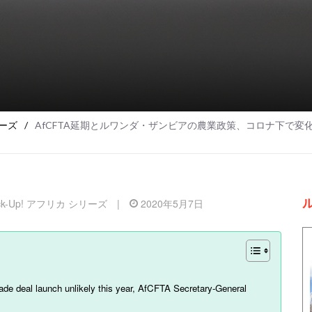
リーズ
/
AfCFTA延期とルワンダ・ザンビアの農業政策、コロナ下で変化す
ick-Up! アフリカ シリーズ
|
2020年5月7日
e deal launch unlikely this year, AfCFTA Secretary-General