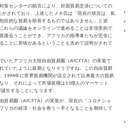
対策センターの助言により、対面貿易交渉についての
止がされており、上述したメネ氏は「現在の状況は、私
包括的な貿易を助長するものではありません」と述
これらの議論をオンラインで進めることは非現実的で
直接会うことができ、アフリカの指導者たちが完全に
ることに意味があるということも含めて説明がされて
でいたアフリカ大陸自由貿易圏（AfCFTA）の実装で
れていたように延期となりそうですね。この自由貿易
、1994年に世界貿易機関が設立されて以来最大の貿易
なり、それによって市場規模は13億人のマーケット、
圏が誕生することになります。
由貿易圏（AfCFTA）の実装が、現在の「コロナショ
フリカの経済・社会を救う一手となることを期待して