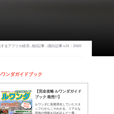
るアフリカ経済…他2記事（面白記事 v.31：2020
ルワンダガイドブック
【完全攻略 ルワンダガイド
ブック 発売!!】
ルワンダに長期滞在していたスタ
ッフだからこそわかる、リアルな
現地の情報を詰め込んだ一冊。