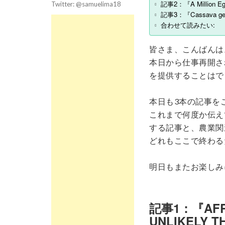
記事2：『A Million Egg
Twitter: @samuelima18
記事3：『Cassava gets 
合わせて読みたい:
皆さま、こんばんは
本日から仕事再開さ
を提供することはで
本日も3本の記事を
これまで何度か伝え
する記事と、農業関
どれもここで終わる
明日もまたお楽しみ
記事1：『AFRI
UNLIKELY T