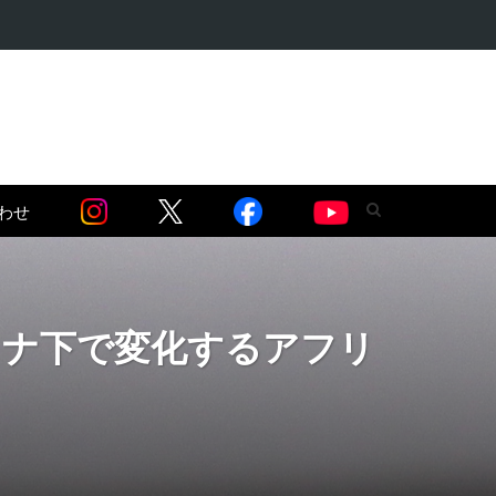
識が覆る】ルワ…
わせ
ロナ下で変化するアフリ