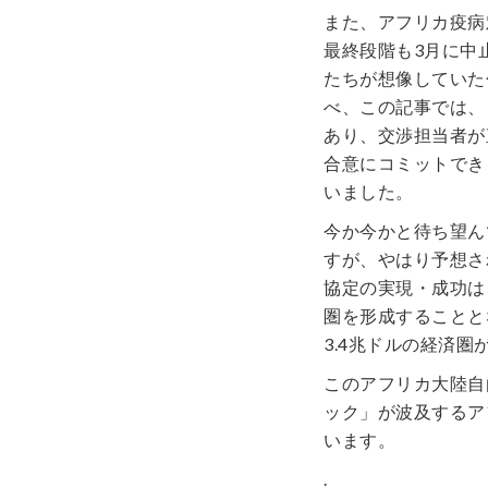
また、アフリカ疫病
最終段階も3月に中
たちが想像していた
べ、この記事では、
あり、交渉担当者が
合意にコミットでき
いました。
今か今かと待ち望ん
すが、やはり予想さ
協定の実現・成功は
圏を形成することと
3.4兆ドルの経済
このアフリカ大陸自
ック」が波及するア
います。
.