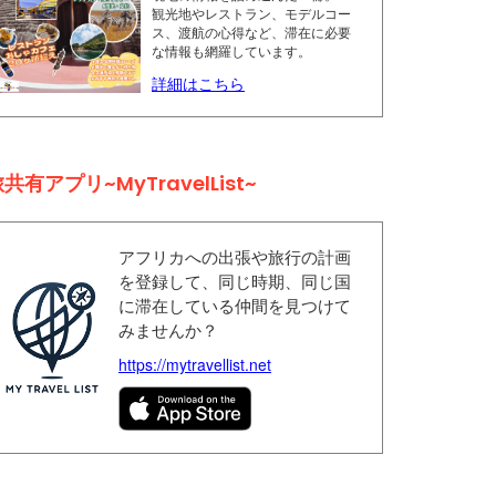
観光地やレストラン、モデルコー
ス、渡航の心得など、滞在に必要
な情報も網羅しています。
詳細はこちら
共有アプリ~MyTravelList~
アフリカへの出張や旅行の計画
を登録して、同じ時期、同じ国
に滞在している仲間を見つけて
みませんか？
https://mytravellist.net