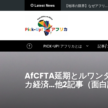
Latest News
【在住者が語る】セネガル…
PICK-UP! アフリカとは
記事/
AfCFTA延期とル
カ経済…他2記事（面白記事