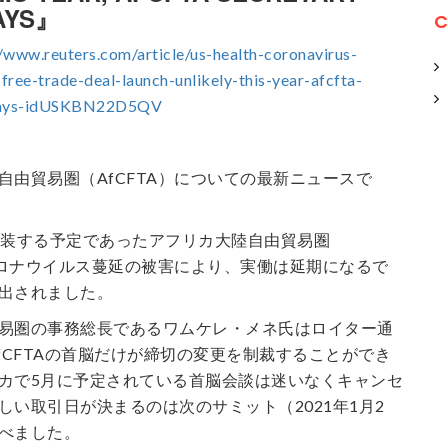
AYS』
C
//www.reuters.com/article/us-health-coronavirus-
-free-trade-deal-launch-unlikely-this-year-afcfta-
-says-idUSKBN22D5QV
自由貿易圏（AfCFTA）についての最新ニュースで
実装する予定であったアフリカ大陸自由貿易圏
、コロナウイルス蔓延の被害により、実働は延期になるで
出されました。
易圏の事務総長であるワムケレ・メネ氏はロイター通
fCFTAの首脳だけが締切の変更を制裁することができ
カで5月に予定されている首脳会談は迷いなくキャンセ
しい取引日が決まるのは次のサミット（2021年1月2
べました。