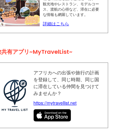
観光地やレストラン、モデルコー
ス、渡航の心得など、滞在に必要
な情報も網羅しています。
詳細はこちら
共有アプリ~MyTravelList~
アフリカへの出張や旅行の計画
を登録して、同じ時期、同じ国
に滞在している仲間を見つけて
みませんか？
https://mytravellist.net