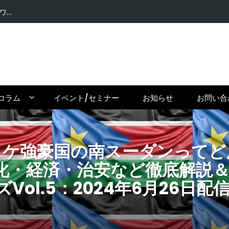
【密輸問題
コラム
イベント/セミナー
お知らせ
お問い合
バスケ強豪国の南スーダンってど
化・経済・治安など徹底解説
ol.5：2024年6月26日配