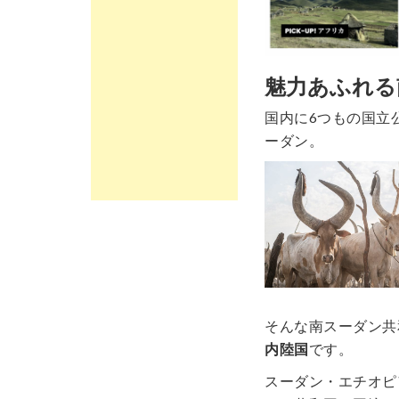
魅力あふれる
国内に6つもの国立
ーダン。
そんな南スーダン共
内陸国
です。
スーダン・エチオピ