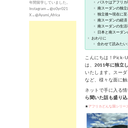
バスケはアフリカ
年間留学していました。
南スーダンの独立
Instagram→@o0yr021
独立後〜現在に至
X→@Ayumi_Africa
南スーダンの経済
南スーダンの生活
日本と南スーダン
おわりに
合わせて読みたい:
こんにちは！Pick
は、
2011年に独
いたします。スーダ
など、様々な面に触
ネットで手に入る情
ら聞いた話も盛り込
★
アフリカどんな国シリーズ