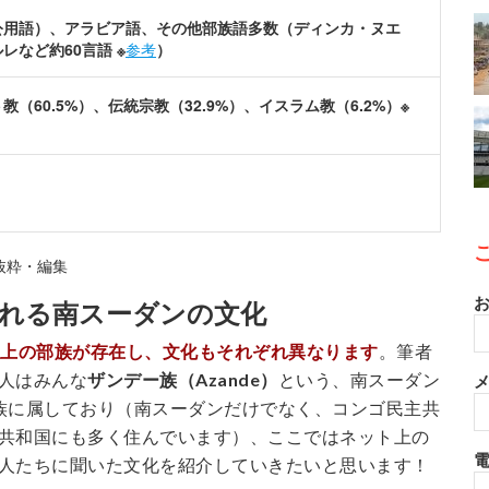
公用語）、アラビア語、その他部族語多数（ディンカ・ヌエ
レなど約60言語 ※
参考
）
教（60.5%）、伝統宗教（32.9%）、イスラム教（6.2%）※
抜粋・編集
お
れる南スーダンの文化
以上の部族が存在し、文化もそれぞれ異なります
。筆者
人はみんな
ザンデー族（Azande）
という、南スーダン
メ
族に属しており（南スーダンだけでなく、コンゴ民主共
共和国にも多く住んでいます）、ここではネット上の
人たちに聞いた文化を紹介していきたいと思います！