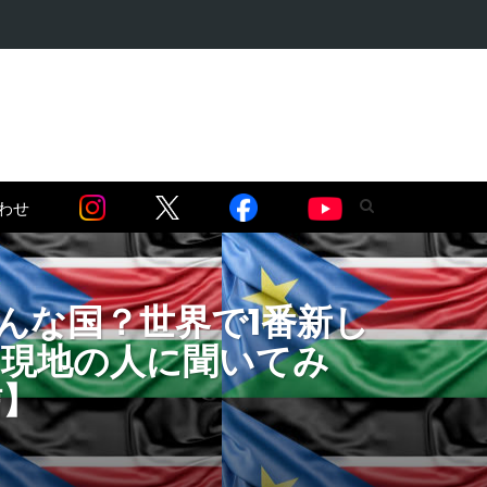
・麻薬問題編】…
わせ
んな国？世界で1番新し
＆現地の人に聞いてみ
信】