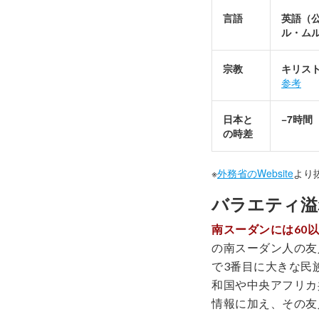
言語
英語（
ル・ムル
宗教
キリスト
参考
日本と
−7時間
の時差
※
外務省のWebsite
より
バラエティ溢
南スーダンには60
の南スーダン人の友
で3番目に大きな民
和国や中央アフリカ
情報に加え、その友