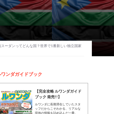
の南スーダンってどんな国？世界で1番新しい独立国家
ルワンダガイドブック
【完全攻略 ルワンダガイド
ブック 発売!!】
ルワンダに長期滞在していたスタ
ッフだからこそわかる、リアルな
現地の情報を詰め込んだ一冊。