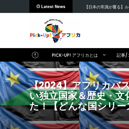
Latest News
【日本の常識が覆る】ルワ…
PICK-UP! アフリカとは
記事/
【2024】アフリカ
い独立国家＆歴史・文
た！【どんな国シリーズV