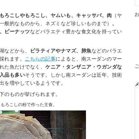
もろこしやもろこし、ヤムいも、キャッサバ、肉
（ヤ
一般的なものから、ネズミなど珍しいものまで）
、
、ピーナッツ
などバラエティ豊かな食文化を持ってい
湖などから、
ピラティアやナマズ、肺魚
などのバラエ
採れます。
こちらの記事
によると、南スーダンのマー
れた魚だけでなく、
ケニア・タンザニア・ウガンダな
入品も多い
そうです。しかし南スーダンは近年、技術
出を増やしているようです。
下のものが挙げられます。
: もろこしの粉で作った主食。