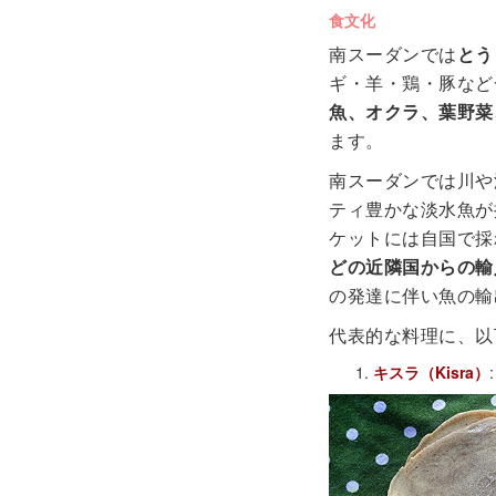
食文化
南スーダンでは
とう
ギ・羊・鶏・豚など
魚、オクラ、葉野菜
ます。
南スーダンでは川や
ティ豊かな淡水魚が
ケットには自国で採
どの近隣国からの輸
の発達に伴い魚の輸
代表的な料理に、以
キスラ（Kisra）