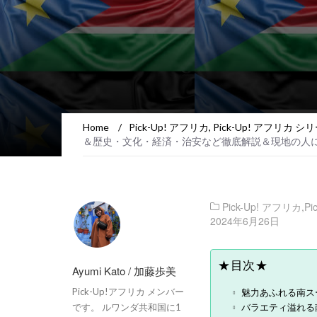
Home
/
Pick-Up! アフリカ
,
Pick-Up! アフリカ シ
＆歴史・文化・経済・治安など徹底解説＆現地の人に聞い
Pick-Up! アフリカ
,
P
2024年6月26日
★目次★
Ayumi Kato / 加藤歩美
魅力あふれる南ス
Pick-Up!アフリカ メンバー
バラエティ溢れる
です。 ルワンダ共和国に1