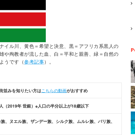
ナイル川、黄色＝希望と決意、黒＝アフリカ系黒人の
P
雄や殉教者が流した血、白＝平和と親善、緑＝自然の
ようです（
参考記事
）。
※街並みを知りたい方は
こちらの動画
がおすすめ
6万人（2019年 世銀）※人口の半分以上が18歳以下
カ族、ヌエル族、ザンデー族、シルク族、ムルレ族、バリ族、