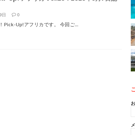
月9日
0
Pick-Up!アフリカです。 今回ご…
お
メ