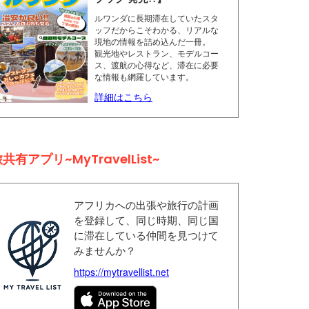
ルワンダに長期滞在していたスタ
ッフだからこそわかる、リアルな
現地の情報を詰め込んだ一冊。
観光地やレストラン、モデルコー
ス、渡航の心得など、滞在に必要
な情報も網羅しています。
詳細はこちら
共有アプリ~MyTravelList~
アフリカへの出張や旅行の計画
を登録して、同じ時期、同じ国
に滞在している仲間を見つけて
みませんか？
https://mytravellist.net