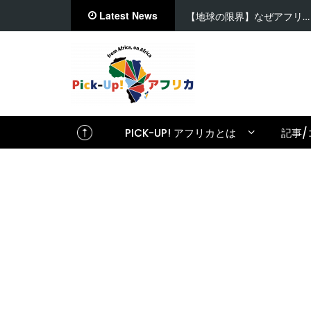
Latest News
【地球の限界】なぜアフリ…
PICK-UP! アフリカとは
記事/