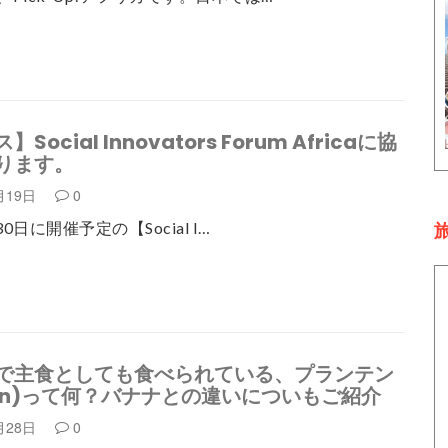
Social Innovators Forum Africaに協
ります。
月19日
0
30日に開催予定の【Social I…
旅
で主食としても食べられている、プランテン
tain)って何？バナナとの違いについもご紹介
月28日
0