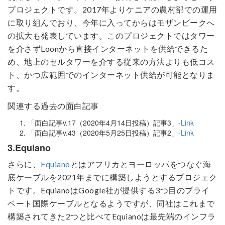
プロジェクトです。2017年よりケニアの農村部での運用
に取り組んでおり、今年に入ってからはモザンビークへ
の拡大も発表しています。このプロジェクトではタワー
を介さずLoonから直接インターネットを供給できるた
め、地上のセルタワーを介する従来の方法よりも低コス
ト、かつ広範囲でのインターネット供給が可能となりま
す。
関連する過去の面白記事
「面白記事v.17（2020年4月14日投稿）記事3」-
Link
「面白記事v.43（2020年5月25日投稿）記事2」-
Link
3.Equiano
さらに、
Equiano
とはアフリカとヨーロッパをつなぐ海
底ケーブルを2021年までに構築しようとするプロジェク
トです。EquianoはGoogle社が提供する3つ目のプライ
ベート国際ケーブルとなるようですが、同社はこれまで
構築されてきた2つと比べてEquianoは最先端のインフラ