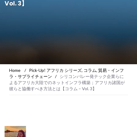
Vol. 3】
Home
/
Pick-Up! アフリカ シリーズ
,
コラム
,
貿易・インフ
ラ・サプライチェーン
/
シリコンバレー発テック企業らに
よるアフリカ大陸でのネットインフラ構築；アフリカ諸国が
彼らと協働すべき方法とは【コラム – Vol. 3】