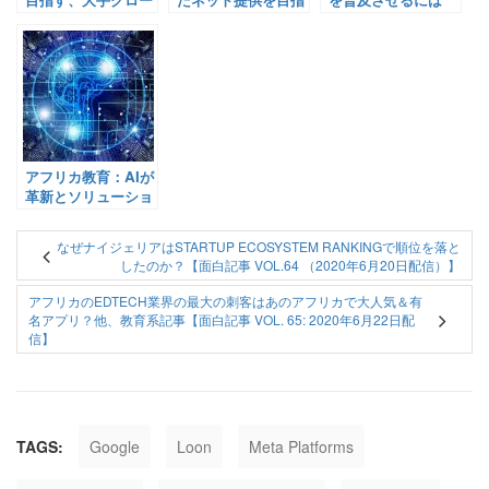
バル企業とアフリカ
すLoon：解散へ
【Pick-Up! アフリ
諸国による燃料の脱
【Pick-Up! アフリ
カ Vol. 224：2021年
炭素化に向けた取り
カ Vol.90：2021年1
10月11日配信】
組み【Pick-Up! ア
月26日配信】
フリカ Vol. 249：
2021年12月30日配
信】
アフリカ教育：AIが
革新とソリューショ
ンをもたらすー最近
注目のスタートアッ
なぜナイジェリアはSTARTUP ECOSYSTEM RANKINGで順位を落と
プも紹介！【コラム
したのか？【面白記事 VOL.64 （2020年6月20日配信）】
ーVol.18：2023年9
月15日配信】
アフリカのEDTECH業界の最大の刺客はあのアフリカで大人気＆有
名アプリ？他、教育系記事【面白記事 VOL. 65: 2020年6月22日配
信】
TAGS:
Google
Loon
Meta Platforms