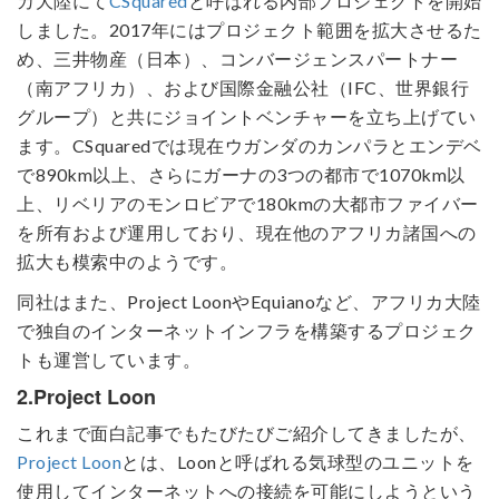
カ大陸にて
CSquared
と呼ばれる内部プロジェクトを開始
しました。2017年にはプロジェクト範囲を拡大させるた
め、三井物産（日本）、コンバージェンスパートナー
（南アフリカ）、および国際金融公社（IFC、世界銀行
グループ）と共にジョイントベンチャーを立ち上げてい
ます。CSquaredでは現在ウガンダのカンパラとエンデベ
で890km以上、さらにガーナの3つの都市で1070km以
上、リベリアのモンロビアで180kmの大都市ファイバー
を所有および運用しており、現在他のアフリカ諸国への
拡大も模索中のようです。
同社はまた、Project LoonやEquianoなど、アフリカ大陸
で独自のインターネットインフラを構築するプロジェク
トも運営しています。
2.Project Loon
これまで面白記事でもたびたびご紹介してきましたが、
Project Loon
とは、Loonと呼ばれる気球型のユニットを
使用してインターネットへの接続を可能にしようという