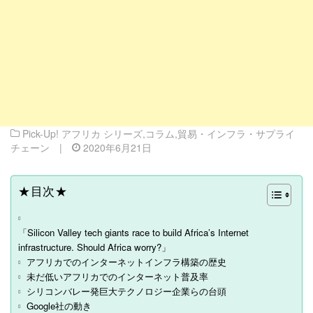
Pick-Up! アフリカ シリーズ
,
コラム
,
貿易・インフラ・サプライ
チェーン
|
2020年6月21日
★目次★
「Silicon Valley tech giants race to build Africa’s Internet
infrastructure. Should Africa worry?」
アフリカでのインターネットインフラ構築の歴史
未だ低いアフリカでのインターネット普及率
シリコンバレー発巨大テクノロジー企業らの台頭
Google社の動き