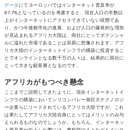
データ
にてヨーロッパではインターネット普及率が
87.7%となっているのを考慮すると、現在人口の半数以
上がインターネットにアクセスできていない状態であ
り、かつ今後都市化の進展、および人口の爆発的な増加
が見込まれるアフリカ大陸は、両社にとってポテンシャ
ルに溢れた市場であることは容易に想像されます。アフ
リカ大陸のインターネットインフラの構築に投資するこ
とでオンラインとなる数千万の人々は、結果的に両社に
とって大きな顧客層となるのです。
アフリカがもつべき懸念
ここまでご説明してきたように、現在インターネットイ
ンフラの構築においてシリコンバレー発巨大テクノロジ
ー企業らにリードされているアフリカ大陸ですが、これ
は果たしてアフリカ大陸自身にとってはメリットのみ与
えられるものなのでしょうか。もちろん、インターネッ
ト普及率が向上した際には、農村部の人々などもインタ