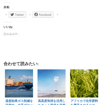
共有:
Twitter
Facebook
いいね:
読み込み中...
合わせて読みたい:
温室効果ガス削減を
高高度気球を活用し
アフリカで化学肥料
目指す、大手グロー
たネット提供を目指
を普及させるには