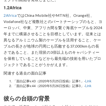
1.2Africa
2Africa
ではChina Mobile社やMTN社、Orange社、
Vodafone社など複数社とのパートナーシップのもと、ヨ
ーロッパ、中東、アフリカ間を繋ぐ海底ケーブルを2024
年までに構築させることを目標としています。従来とは
異なるアルミニウム製のケーブルを活用すること、ケー
ブルの長さが地球の円周にも匹敵する37,000kmもの長
さであること、また現状の3倍以上ものキャパシティー
を保有していることなどから最先端の技術を用いたプロ
ジェクトであることがうかがえます。
関連する過去の面白記事
「面白記事v.43（2020年5月25日投稿）記事1」-
Link
「面白記事v.44（2020年5月26日投稿）記事3」-
Link
彼らの台頭の背景