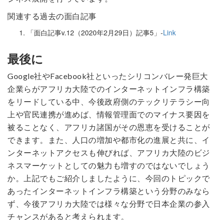
関連する過去の面白記事
「面白記事v.12（2020年2月29日）記事5」-
Link
最後に
Google社やFacebook社といったシリコンバレー発巨大
企業らがアフリカ大陸でのインターネットインフラ構築
をリードしている中、今後政府側のテックリテラシー向
上や官民連携が進めば、情報管理面でのマイナス要因を
被ることなく、アフリカ諸国がその恩恵を受けることが
できます。また、人口の増加や都市化の進展と共に、イ
ンターネットアクセスも伸びれば、アフリカ大陸のビジ
ネスマーケットとしての魅力も増すのではないでしょう
か。上記でもご紹介しましたように、今回のトピックで
あったインターネットインフラ構築という分野のみなら
ず、今後アフリカ大陸では様々な分野で日本企業の参入
チャンスがあると考えられます。