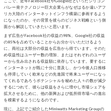
ここで、近年Facebook社やGoogle社といったシリコン
バレー発テクノロジー巨大企業らがなぜはるか遠いアフ
リカ大陸のインターネットインフラ構築に参画するよう
になったのか、その背景を彼らのビジネス戦略という側
面から解説していきたいと思います。
まず広告がFacebook社の収益の98%、Google社の収益
の85%を占めていることからお分かりいただけるよう
に、両社は大部分の収益を広告から得ています。そのた
め収益性はユーザー数の増加、またはそれぞれのユーザ
ーから生み出される収益額に依存しています。要するに
インターネットが既に十分に普及し、かつ今後人口推移
も停滞していく欧米などの先進国で将来ユーザーになっ
てくれるであろうポテンシャルを秘めた人々の数が減少
するにつれて、彼らは収益をさらに増やし市場シェアを
拡大させるために、他の新興および低所得市場への進出
を模索するようになるのです。
現に、上記でご紹介したMiniwatts Marketing Groupの