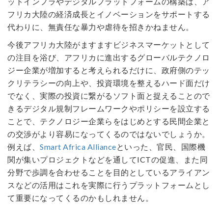
ットインフラやデジタルプラットフォームの構築は、ア
フリカ大陸の経済成長とイノベーションをサポートする
代わりに、無責任な暴力や虐待を招きかねません。
今後アフリカ大陸がますますビジネスマーケットとして
の注目を浴び、アフリカに進出するグローバルテクノロ
ジー企業が増加すると考えられるだけに、政府側のテッ
クリテラシーの向上や、投資環境を整えるハード面だけ
でなく、実際の投資に繋がるソフト面と捉えることので
きるデジタル規制フレームワークやポリシーを設立する
ことで、テクノロジー企業らをはじめとする民間企業と
の交渉がより容易になってくるのではないでしょうか。
例えば、
Smart Africa Alliance
といった、官民、国際機
関が集いプロジェクトなどを通してICTの促進、また同
分野で歩調を合わせることを目的としているアライアン
スなどの活用はこれを実際に行うプラットフォームとし
て重要になってくるのかもしれません。