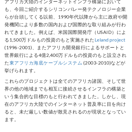
アフリカ大陸のインターネットインフラ構築において
も、今回ご紹介するシリコンバレー発テクノロジー企業
らが台頭してくる以前、1990年代以降から主に政府や開
発機関により多数の国内および国際的な取り組みが行わ
れてきました。例えば、米国国際開発庁（USAID）によ
る1,500万ドルもの投資のもと実施された
Leland project
(1996-2001)、またアフリカ開発銀行によるサポートと
世界銀行による4億2,400万ドルもの投資のもと設立され
た
東アフリカ海底ケーブルシステム
(2003-2010)などが
挙げられます。
これらのプロジェクトは全てのアフリカ諸国、そして世
界の他の地域までも相互に接続させるインフラの構築と
いう集合的な目標のもと行われてきました。しかし、現
在のアフリカ大陸でのインターネット普及率に目を向け
ると、未だ厳しい数値が散見されるのが現状となってい
ます。