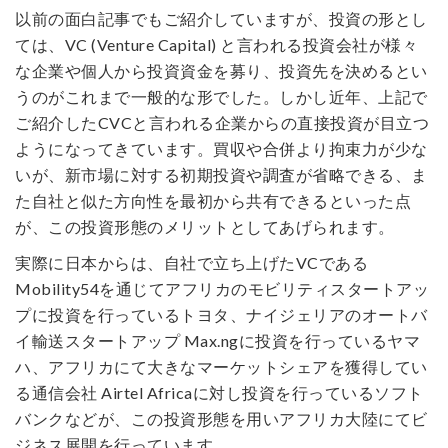
以前の面白記事でもご紹介していますが、投資の形とし
ては、VC (Venture Capital) と言われる投資会社が様々
な企業や個人から投資資金を募り、投資先を決めるとい
うのがこれまで一般的な形でした。しかし近年、上記で
ご紹介したCVCと言われる企業からの直接投資が目立つ
ようになってきています。買収や合併より拘束力が少な
いが、新市場に対する初期投資や調査が省略できる、ま
た自社と似た方向性を最初から共有できるといった点
が、この投資形態のメリットとしてあげられます。
実際に日本からは、自社で立ち上げたVCである
Mobility54を通じてアフリカのモビリティスタートアッ
プに投資を行っているトヨタ、ナイジェリアのオートバ
イ輸送スタートアップ Max.ngに投資を行っているヤマ
ハ、アフリカにて大きなマーケットシェアを獲得してい
る通信会社 Airtel Africaに対し投資を行っているソフト
バンクなどが、この投資形態を用いアフリカ大陸にてビ
ジネス展開を行っています。