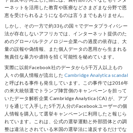
ーネットを活用した教育や医療などさまざまな分野で恩
恵を受けられるようになるのは言うまでもありません。
しかし、その一方で約33もの国々でデータプライバシー
法が存在しないアフリカでは、インターネット提供のた
めのグローバルテクノロジー企業への過度の依存は、大
量の誤報や偽情報、また個人データの悪用から生まれる
無責任な暴力や虐待を招く可能性を秘めています。
実際に以前Facebook社のデータから5千万人以上もの
人々の個人情報が流出した
Cambridge Analytica scandal
と呼ばれる事件も発生しています。この事件では2016年
の米大統領選でトランプ陣営側のキャンペーンを担って
いたデータ解析企業 Cambridge Analytica (CA) が、アプ
リを通じて入手した5千万人分のFacebookユーザーの個
人情報を購入して選挙キャンペーンに利用したと報じら
れています。これは、公式の選挙運動と外部団体との調
整は違法とされている米国の選挙法に違反するだけでな