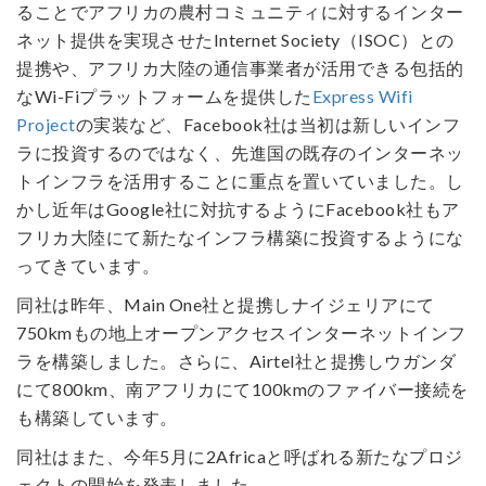
ることでアフリカの農村コミュニティに対するインター
ネット提供を実現させたInternet Society（ISOC）との
提携や、アフリカ大陸の通信事業者が活用できる包括的
なWi-Fiプラットフォームを提供した
Express Wifi
Project
の実装など、Facebook社は当初は新しいインフ
ラに投資するのではなく、先進国の既存のインターネッ
トインフラを活用することに重点を置いていました。し
かし近年はGoogle社に対抗するようにFacebook社もア
フリカ大陸にて新たなインフラ構築に投資するようにな
ってきています。
同社は昨年、Main One社と提携しナイジェリアにて
750kmもの地上オープンアクセスインターネットインフ
ラを構築しました。さらに、Airtel社と提携しウガンダ
にて800km、南アフリカにて100kmのファイバー接続を
も構築しています。
同社はまた、今年5月に2Africaと呼ばれる新たなプロジ
ェクトの開始を発表しました。