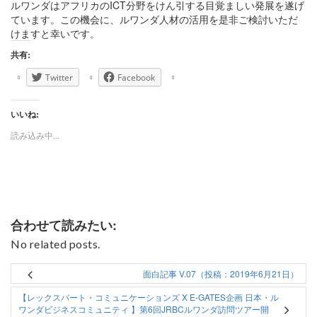
ルワンダはアフリカのICT分野をけん引する目覚ましい発展を遂
げ
ています。この機会に、
ルワンダ人材の活用を是非ご検討いただ
けますと幸いです。
共有:
Twitter
Facebook
いいね:
読み込み中...
合わせて読みたい:
No related posts.
面白記事 V.07（投稿：2019年6月21日）
【レックスバート・コミュニケーションズ X E-GATES企画 日本・ル
ワンダビジネスコミュニティ 】第6回JRBCルワンダ訪問ツアー開