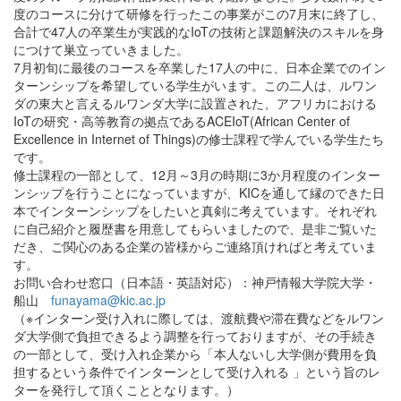
度のコースに分けて研修を行ったこの事業がこの7
月末に終了し、
合計で47人の卒業生が実践的なIoTの技術と課題解決のスキル
を身
につけて巣立っていきました。
7月初旬に最後のコースを卒業した17人の中に、
日本企業でのイン
ターンシップを希望している学生がいます。
この二人は、ルワン
ダの東大と言えるルワンダ大学に設置された、
アフリカにおける
IoTの研究・
高等教育の拠点であるACEIoT(African Center of
Excellence in Internet of Things)の修士課程で学んでいる学生たち
です。
修士課程の一部として、12月～
3月の時期に3か月程度のインター
ンシップを行うことになってい
ますが、
KICを通して縁のできた日
本でインターンシップをしたいと真剣
に考えています。
それぞれ
に自己紹介と履歴書を用意してもらいましたので、
是非ご覧いた
だき、
ご関心のある企業の皆様からご連絡頂ければと考えていま
す。
お問い合わせ窓口（日本語・英語対応）：神戸情報大学院大学・
船山
funayama@kic.ac.jp
（※インターン受け入れに際しては、
渡航費や滞在費などをルワン
ダ大学側で負担できるよう調整を行っ
ておりますが、その手続き
の一部として、受け入れ企業から「
本人ないし大学側が費用を負
担するという条件でインターンとして
受け入れる 」という旨のレ
ターを発行して頂くこととなります。
）