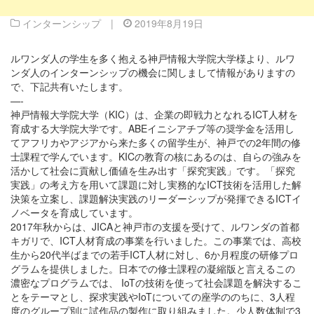
インターンシップ
|
2019年8月19日
ルワンダ人の学生を多く抱える神戸情報大学院大学様より、ルワ
ンダ人のインターンシップの機会に関しまして情報がありますの
で、下記共有いたします。
—-
神戸情報大学院大学（KIC）は、
企業の即戦力となれるICT人材を
育成する大学院大学です。
ABEイニシアチブ等の奨学金を活用し
てアフリカやアジアから来
た多くの留学生が、神戸での2年間の修
士課程で学んでいます。
KICの教育の核にあるのは、
自らの強みを
活かして社会に貢献し価値を生み出す「探究実践」
です。「探究
実践」
の考え方を用いて課題に対し実務的なICT技術を活用した解
決策
を立案し、
課題解決実践のリーダーシップが発揮できるICTイ
ノベータを育
成しています。
2017年秋からは、JICAと神戸市の支援を受けて、
ルワンダの首都
キガリで、ICT人材育成の事業を行いました。
この事業では、
高校
生から20代半ばまでの若手ICT人材に対し、
6か月程度の研修プロ
グラムを提供しました。
日本での修士課程の凝縮版と言えるこの
濃密なプログラムでは、 IoTの技術を使って社会課題を解決するこ
とをテーマとし、
探求実践やIoTについての座学ののちに、
3人程
度のグループ別に試作品の製作に取り組みました。
少人数体制で3