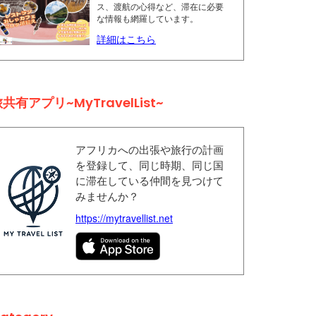
ス、渡航の心得など、滞在に必要
な情報も網羅しています。
詳細はこちら
共有アプリ~MyTravelList~
アフリカへの出張や旅行の計画
を登録して、同じ時期、同じ国
に滞在している仲間を見つけて
みませんか？
https://mytravellist.net