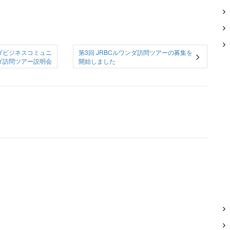
ダビジネスコミュニ
第3回 JRBCルワンダ訪問ツアーの募集を
ダ訪問ツアー説明会
開始しました