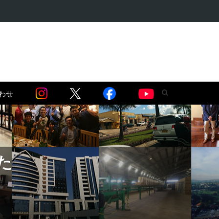
語る】セネガル…
わせ
た