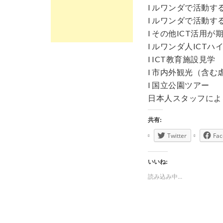
l ルワンダで活動す
l ルワンダで活動す
l その他ICT活用
l ルワンダ人ICT
l ICT教育施設見学
l 市内外観光（含む
l 国立公園ツアー
日本人スタッフによ
共有:
Twitter
Fac
いいね:
読み込み中...