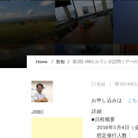
Home
/
告知
/
第3回 JRBCルワンダ訪問ツア
告知
|
2018年
お申し込みは
こち
詳細
JRBC
■日程概要
2018年5月4日（金
想定催行人数： 