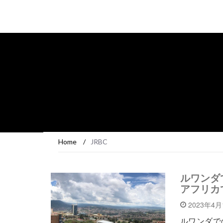
Home
/
JRBC
ルワンダ
アフリカ
2023年4
ルワンダで