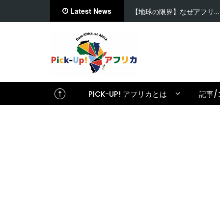
Latest News
【地球の限界】なぜアフリ…
PICK-UP! アフリカとは
記事/