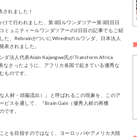
表されました！
間かけて行われました、第3回ルワンダツアー第3回目日
コミュニティールワンダツアーの2日目の記事でもご紹
、RebrainがついにWiredInのルワンダ、日本法人
旅
発表されました。
代表Alain Kajangwe氏がTransform Africa
8でも発表なさったように、アフリカ各国で起きている優秀な
むものです。
in（優秀な人材・頭脳流出）』と呼ばれるこの現象を、このア
ビスを通して、『Brain Gain（優秀人材の再獲
のです。
ことを目指すのではなく、ヨーロッパやアメリカ大陸