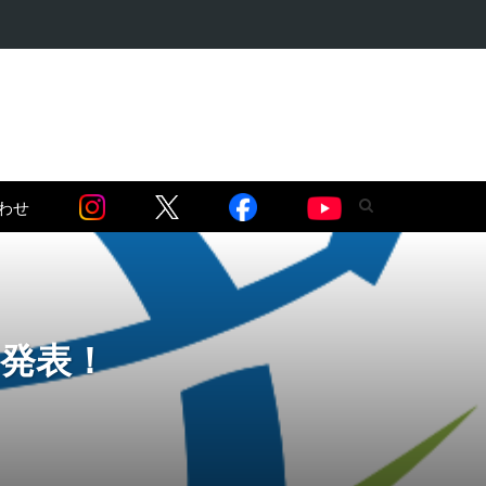
・麻薬問題編】…
わせ
n』発表！