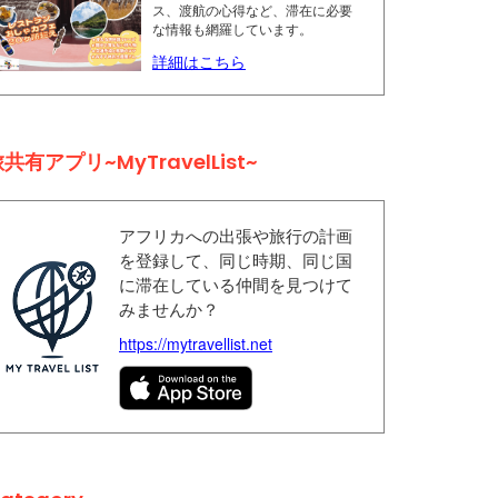
ス、渡航の心得など、滞在に必要
な情報も網羅しています。
詳細はこちら
共有アプリ~MyTravelList~
アフリカへの出張や旅行の計画
を登録して、同じ時期、同じ国
に滞在している仲間を見つけて
みませんか？
https://mytravellist.net