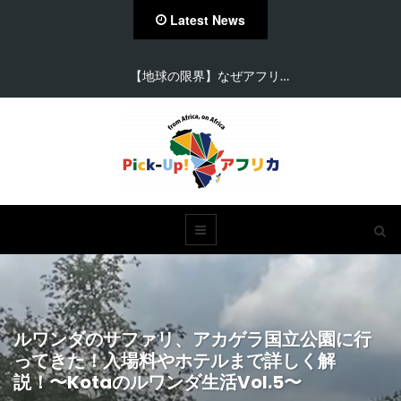
Latest News
【在住者が語る】セネガル…
ルワンダのサファリ、アカゲラ国立公園に行
ってきた！入場料やホテルまで詳しく解
説！〜Kotaのルワンダ生活Vol.5〜