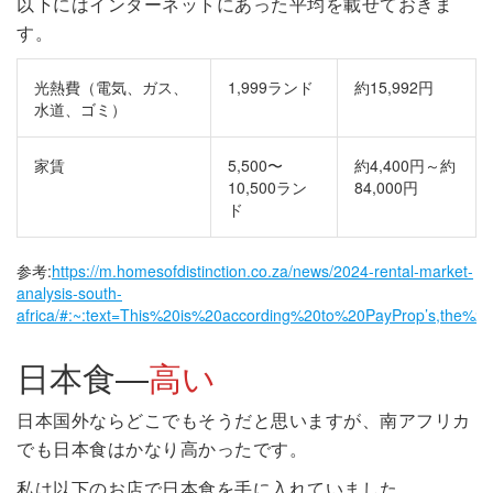
以下にはインターネットにあった平均を載せておきま
す。
光熱費（電気、ガス、
1,999ランド
約15,992円
水道、ゴミ）
家賃
5,500〜
約4,400円～約
10,500ラン
84,000円
ド
参考:
https://m.homesofdistinction.co.za/news/2024-rental-market-
analysis-south-
africa/#:~:text=This%20is%20according%20to%20PayProp’s,the%2
日本食―
高い
日本国外ならどこでもそうだと思いますが、南アフリカ
でも日本食はかなり高かったです。
私は以下のお店で日本食を手に入れていました。