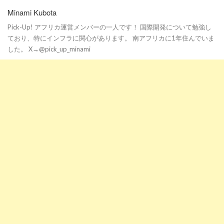
Minami Kubota
Pick-Up! アフリカ運営メンバーの一人です！ 国際開発について勉強し
ており、特にインフラに関心があります。 南アフリカに1年住んでいま
した。 X→@pick_up_minami