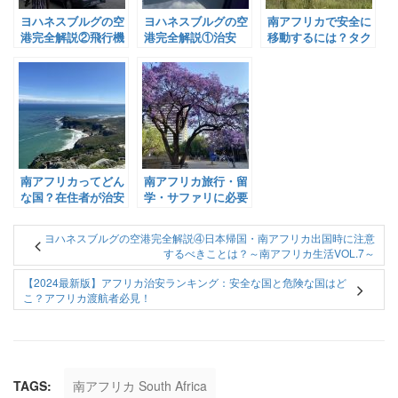
ヨハネスブルグの空
ヨハネスブルグの空
南アフリカで安全に
港完全解説②飛行機
港完全解説①治安
移動するには？タク
を降りてから南アフ
は？ホテルは？レス
シー・バス・電車な
リカ入国まで。パス
トランは？～南アフ
ど交通手段をご紹
ポート検査では何を
リカ生活Vol.4～
介！～南アフリカ生
聞かれる？～南アフ
活Vol.2～
リカ生活Vol.5～
南アフリカってどん
南アフリカ旅行・留
な国？在住者が治安
学・サファリに必要
や言語などを一挙ご
な持ち物は？～南ア
紹介！
フリカ生活Vol.3～
ヨハネスブルグの空港完全解説④日本帰国・南アフリカ出国時に注意
するべきことは？～南アフリカ生活VOL.7～
【2024最新版】アフリカ治安ランキング：安全な国と危険な国はど
こ？アフリカ渡航者必見！
TAGS:
南アフリカ South Africa