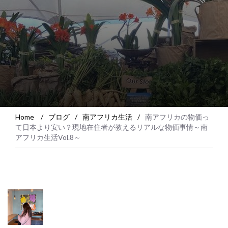
Home
/
ブログ
/
南アフリカ生活
/
南アフリカの物価っ
て日本より安い？現地在住者が教えるリアルな物価事情～南
アフリカ生活Vol.8～