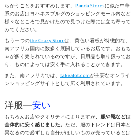
らかうことをおすすめします。
Panda Stores
に似た中華
系のお店はヨハネスブルグのショッピングモール内など
様々なところで見かけたので見つけた際には立ち寄って
みてください。
もう一つの
the Crazy Store
は、黄色い看板が特徴的な、
南アフリカ国内に数多く展開しているお店です。おもち
ゃが多く売られているのですが、日用品も取り扱ってお
り、ものによっては安く手に入れることができます。
また、南アフリカでは、
takealot.com
が主要なオンライ
ンショッピングサイトとして広く利用されています。
洋服―
安い
もちろんお店やクオリティによりますが、
服や靴などは
全体的に安く感じました。
ただ、服のトレンドは日本と
異なるので必ずしも自分がほしいものが売っているとは