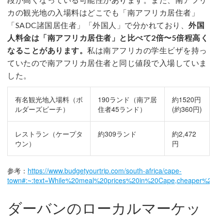
カの観光地の入場料はどこでも「南アフリカ居住者」
「SADC諸国居住者」「外国人」で分かれており、
外国
人料金は「南アフリカ居住者」と比べて2倍〜5倍程高く
なることがあります。
私は南アフリカの学生ビザを持っ
ていたので南アフリカ居住者と同じ値段で入場していま
した。
有名観光地入場料（ボ
190ランド（南ア居
約1520円
ルダーズビーチ）
住者45ランド）
(約360円)
レストラン（ケープタ
約309ランド
約2,472
ウン）
円
参考：
https://www.budgetyourtrip.com/south-africa/cape-
town#:~:text=While%20meal%20prices%20in%20Cape,cheaper%20
ダーバンのローカルマーケッ