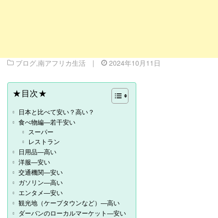
ブログ
,
南アフリカ生活
|
2024年10月11日
★目次★
日本と比べて安い？高い？
食べ物編―若干安い
スーパー
レストラン
日用品―高い
洋服―安い
交通機関―安い
ガソリン―高い
エンタメ―安い
観光地（ケープタウンなど）―高い
ダーバンのローカルマーケット―安い