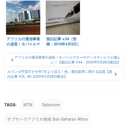
アフリカのプラスチ
ック燃料化ビジネ
ス…（面白記事
v.41：2020年5月21
日）
アフリカの通信事業
面白記事 v.04（投
の成長！モバイルマ
稿：2019年4月5日）
ネーやデータサービ
スが盛んに！【面白
アフリカの通信事業の成長！モバイルマネーやデータサービスが盛ん
記事 v.44：2020年5
に！【面白記事 V.44：2020年5月26日配信】
月26日配信】
ルワンダ宇宙庁が今年7月より設立！他；通信業界に関する話題【面
白記事 VOL. 46: 2020年5月28日配信】
TAGS:
MTN
Safaricom
サブサハラアフリカ地域 Sub-Saharan Africa