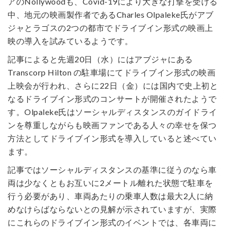
アのNollywoodも、Covid-19により大きな打撃を受ける
中、地元の映画製作者であるCharles Olpaleke氏がアブ
ジャとラゴスの2つの都市でドライブイン形式の映画上
映の導入を試みているようです。
記事によると先週20日（水）にはアブジャにある
Transcorp Hilton の駐車場にてドライブイン形式の映画
上映会が行われ、さらに22日（金）には国内で史上初と
なるドライブイン形式のコンサートが開催されたようで
す。Olpaleke氏はソーシャルディスタンスのガイドライ
ンを尊重しながらも映画ファンである人々の幸せを保つ
方法としてドライブイン形式を導入していると述べてい
ます。
記事ではソーシャルディスタンスの基準に従うのなら車
両は少なくともお互いに2メートル離れた状態で駐車を
行う必要があり、車両あたりの乗車人数は最大2人に納
めなけらばならないとの見解が示されていますが、実際
にこれらのドライブイン形式のイベントでは、各車両に