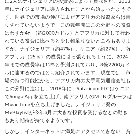
に2人のナイジェリアの投資家によって買収され、2013
年にナイジェリアに導入されたことから始まったようで
す。世界での市場の伸びにまだアフリカの投資家らは乗
り切れていないようで、この数年間にこの分野への投資
はわずか4件（約2000万ドル）とアフリカに対して行わ
れている投資に比べると少し物足りないところもありま
すが、ナイジェリア（約47%）、ケニア（約27%）、南
アフリカ（25％）の成長に引っ張られるように、2024
年までの成長率は12%と予測されており、8億2200万ド
ルに達するのではとも紹介されています。現在では、市
場の持つ可能性から、アフリカ内の大手電気通信会社も
この分野に進出し、2018年に、Safaricom PLCはケニア
でSonga Appを立ち上げ、南アフリカのMTNグループは
MusicTimeを立ち上げました。ナイジェリア発の
MePlaylistが今年3月に大きな投資を受けるなどの動き
もあり期待が持てるようです。
しかし、インターネットに満足にアクセスできない、貧