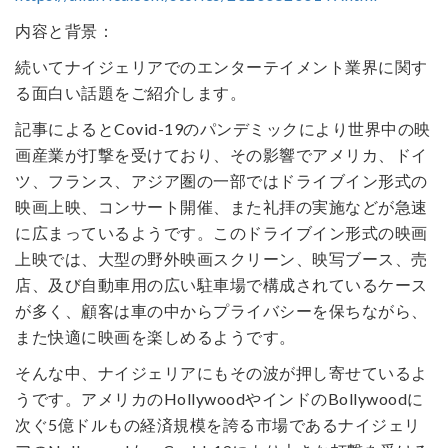
内容と背景：
続いてナイジェリアでのエンターテイメント業界に関す
る面白い話題をご紹介します。
記事によるとCovid-19のパンデミックにより世界中の映
画産業が打撃を受けており、その影響でアメリカ、ドイ
ツ、フランス、アジア圏の一部ではドライブイン形式の
映画上映、コンサート開催、また礼拝の実施などが急速
に広まっているようです。このドライブイン形式の映画
上映では、大型の野外映画スクリーン、映写ブース、売
店、及び自動車用の広い駐車場で構成されているケース
が多く、顧客は車の中からプライバシーを保ちながら、
また快適に映画を楽しめるようです。
そんな中、ナイジェリアにもその波が押し寄せているよ
うです。アメリカのHollywoodやインドのBollywoodに
次ぐ5億ドルもの経済規模を誇る市場であるナイジェリ