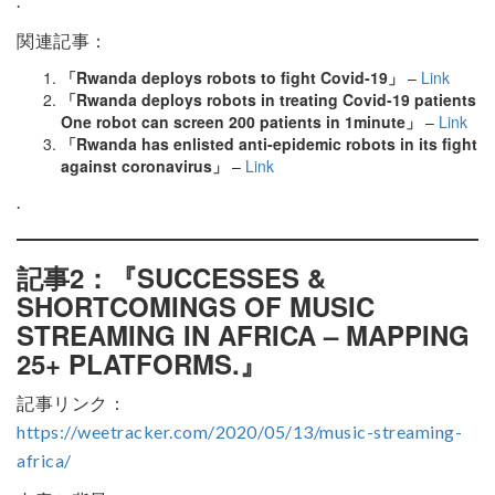
.
関連記事：
「Rwanda deploys robots to fight Covid-19」
–
Link
「Rwanda deploys robots in treating Covid-19 patients
One robot can screen 200 patients in 1minute」
–
Link
「Rwanda has enlisted anti-epidemic robots in its fight
against coronavirus」
–
Link
.
記事2：『SUCCESSES &
SHORTCOMINGS OF MUSIC
STREAMING IN AFRICA – MAPPING
25+ PLATFORMS.』
記事リンク：
https://weetracker.com/2020/05/13/music-streaming-
africa/