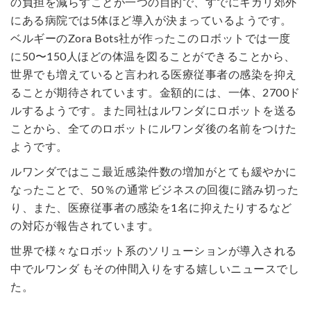
の負担を減らすことが一つの目的で、すでにキガリ郊外
にある病院では5体ほど導入が決まっているようです。
ベルギーのZora Bots社が作ったこのロボットでは一度
に50〜150人ほどの体温を図ることができることから、
世界でも増えていると言われる医療従事者の感染を抑え
ることが期待されています。金額的には、一体、2700ド
ルするようです。また同社はルワンダにロボットを送る
ことから、全てのロボットにルワンダ後の名前をつけた
ようです。
ルワンダではここ最近感染件数の増加がとても緩やかに
なったことで、50％の通常ビジネスの回復に踏み切った
り、また、医療従事者の感染を1名に抑えたりするなど
の対応が報告されています。
世界で様々なロボット系のソリューションが導入される
中でルワンダ もその仲間入りをする嬉しいニュースでし
た。