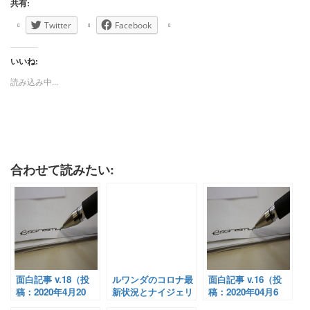
共有:
Twitter
Facebook
いいね:
読み込み中...
合わせて読みたい:
面白記事 v.18（投
ルワンダのコロナ最
面白記事 v.16（投
稿：2020年4月20
新状況とナイジェリ
稿：2020年04月6
日）
アのヘルステック、
日）