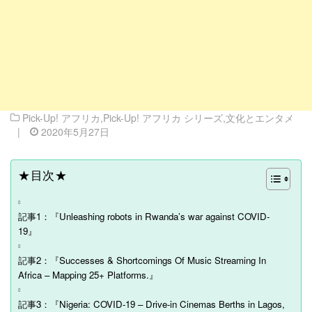
Pick-Up! アフリカ
,
Pick-Up! アフリカ シリーズ
,
文化とエンタメ
|
2020年5月27日
★目次★
記事1：『Unleashing robots in Rwanda’s war against COVID-
19』
記事2：『Successes & Shortcomings Of Music Streaming In
Africa – Mapping 25+ Platforms.』
記事3：『Nigeria: COVID-19 – Drive-in Cinemas Berths in Lagos,