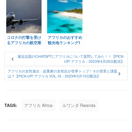
【Pick-Up! アフリ
カ Vol.8：2023年3
諸国による燃料の脱
カ Vol. 134：2021年
月24日配信】
炭素化に向けた取り
3月22日配信】
組み【Pick-Up! ア
フリカ Vol. 249：
2021年12月30日配
信】
コロナの打撃を受け
アフリカのおすすめ
るアフリカの航空業
観光地ランキング1
界、現状と取り組み
位〜4位を紹介！ 〜
は？【Pick-Up! ア
ルワンダ・タンザニ
最近話題のCHATGPTにアフリカについて質問してみた！！【PICK-
フリカ Vol. 139：
ア・エジプト・ウガ
UP! アフリカ：2023年4月26日配信】
2021年3月28日配
ンダ〜【Pick-Up!
信】
アフリカ Vol.18：
アフリカの女性進出：起業家の女性比が世界トップ！その背景と課題
2023年6月20日配
は？【PICK-UP! アフリカ VOL.16：2023年5月10日配信】
信】
TAGS:
アフリカ Africa
ルワンダ Rwanda