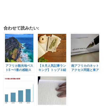
合わせて読みたい:
アフリカ観光地ベス
【９月人気記事ラン
南アフリカのネット
ト5 〜1番の感動ス
キング】トップ３紹
アクセス問題と東ア
ポットをPick-Up!ア
介！
フリカ3カ国の職業
フリカスタッフが厳
訓練連携、アフリカ
選してみた〜モロッ
のCOVID-19感染拡
コ・エジプト・タン
大動向（面白記事
ザニア・マラウイ・
v.23：2020年4月27
南アフリカ
日）