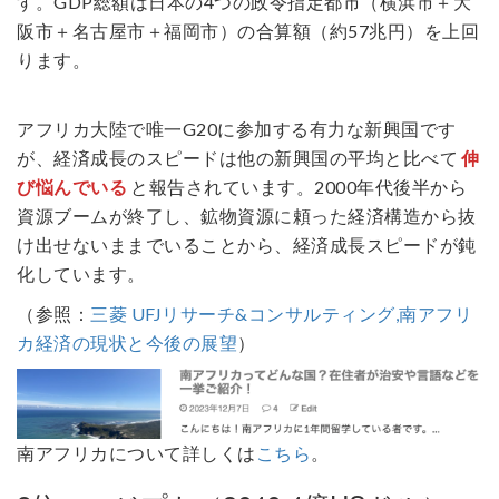
す。GDP総額は日本の4つの政令指定都市（横浜市＋大
阪市＋名古屋市＋福岡市）の合算額（約57兆円）を上回
ります。
アフリカ大陸で唯一G20に参加する有力な新興国です
が、経済成長のスピードは他の新興国の平均と比べて
伸
び悩んでいる
と報告されています。2000年代後半から
資源ブームが終了し、鉱物資源に頼った経済構造から抜
け出せないままでいることから、経済成長スピードが鈍
化しています。
（参照：
三菱 UFJリサーチ&コンサルティング,南アフリ
カ経済の現状と今後の展望
）
南アフリカについて詳しくは
こちら
。