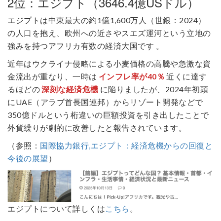
2位：エジプト（3646.4億USドル）
エジプトは中東最大の約1億1,600万人（世銀：2024）
の人口を抱え、欧州への近さやスエズ運河という立地の
強みを持つアフリカ有数の経済大国です 。
近年はウクライナ侵略による小麦価格の高騰や急激な資
金流出が重なり、一時は
インフレ率が40％
近くに達す
るほどの
深刻な経済危機
に陥りましたが、2024年初頭
にUAE（アラブ首長国連邦）からリゾート開発などで
350億ドルという桁違いの巨額投資を引き出したことで
外貨繰りが劇的に改善したと報告されています。
（参照：
国際協力銀行,エジプト：経済危機からの回復と
今後の展望
）
エジプトについて詳しくは
こちら
。