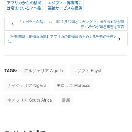
アフリカからの移民
エジプト：障害者に
は増えている？〜推
福祉サービスを提供
移、国別ランキン
するカードを発行！
グ、来日目的〜
課題と取り組みの現
「エボラ出血熱」コンゴ民主共和国とウガンダでエボラ出血熱が流
状をご紹介 【Pick-
行：WHOが緊急事態を宣言
Up! アフリカ
Vol.3：2023年3月6
【密輸問題・鉱物資源編】アフリカの鉱物資源をめぐる密輸の実態と
日配信】
は
TAGS:
アルジェリア Algeria
エジプト Egypt
ナイジェリア Nigeria
モロッコ Morocco
南アフリカ South Africa
最新