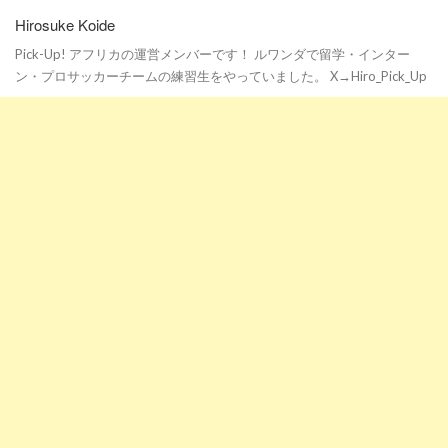
Hirosuke Koide
Pick-Up! アフリカの運営メンバーです！ ルワンダで留学・インター
ン・プロサッカーチームの練習生をやっていました。 X→Hiro_Pick_Up