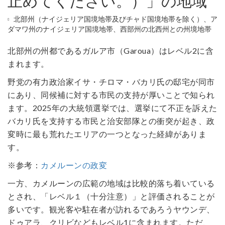
止めてください。）」の地域
北部州（ナイジェリア国境地帯及びチャド国境地帯を除く）、ア
ダマワ州のナイジェリア国境地帯、西部州の北西州との州境地帯
北部州の州都であるガルア市（Garoua）はレベル2に含
まれます。
野党の有力政治家イサ・チロマ・バカリ氏の邸宅が同市
にあり、同候補に対する市民の支持が厚いことで知られ
ます。2025年の大統領選挙では、選挙にて不正を訴えた
バカリ氏を支持する市民と治安部隊との衝突が起き、政
変時に最も荒れたエリアの一つとなった経緯がありま
す。
※参考：
カメルーンの政変
一方、カメルーンの広範の地域は比較的落ち着いている
とされ、「レベル１（十分注意）」と評価されることが
多いです。観光客や駐在者が訪れるであろうヤウンデ、
ドゥアラ、クリビなどもレベル1に含まれます。ただ、