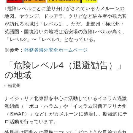
↑危険レベルごとに塗り分けがされているカメルーンの
地図。ヤウンデ、ドゥアラ、クリビなど駐在者や観光客
が訪れる地域は「レベル1」。ただ、北部州・極北州・
英語圏・国境沿いの地域は治安場の危険レベルが高く、
「レベル2」〜「レベル4」となっている。
※参考：
外務省海外安全ホームページ
「危険レベル4（退避勧告）」
の地域
極北州
ナイジェリア北東部を中心に活動しているイスラム過激
派組織（「ボコ・ハラム」や「イスラム国西アフリカ州
（ISWAP）」など）がカメルーンに越境し、断続的にテ
ロ活動を行っています。
外務省は同州への渡航について「どのような目的であれ