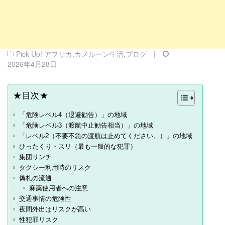
Pick-Up! アフリカ
,
カメルーン生活
,
ブログ
|
2026年4月28日
★目次★
「危険レベル4（退避勧告）」の地域
「危険レベル3（渡航中止勧告相当）」の地域
「レベル2（不要不急の渡航は止めてください。）」の地域
ひったくり・スリ（最も一般的な犯罪）
集団リンチ
タクシー利用時のリスク
偽札の流通
麻薬使用者への注意
交通事情の危険性
夜間外出はリスクが高い
性犯罪リスク