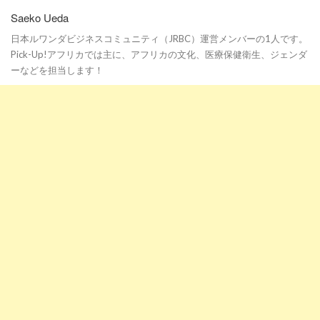
Saeko Ueda
日本ルワンダビジネスコミュニティ（JRBC）運営メンバーの1人です。
Pick-Up!アフリカでは主に、アフリカの文化、医療保健衛生、ジェンダ
ーなどを担当します！