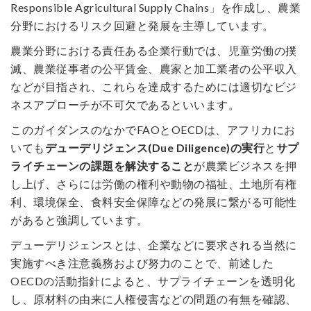
Responsible Agricultural Supply Chains」を作成し、農業
分野におけるリスク回避と発展を主導しています。
農業分野における責任ある企業行動では、児童労働の撲
滅、農業従事者の公平賃金、農家と加工業者の公平収入
などが目指され、これらを達成するためには適切なビジ
ネスアプローチが不可欠であるといいます。
このガイダンスのなかでFAOとOECDは、アフリカにお
いても
デューデリジェンス(Due Diligence)の実行
と
サプ
ライチェーンの課題を解決すること
が農業ビジネスを押
し上げ、さらには労働の権利や動物の福祉、土地所有権
利、環境保全、食料安全保障などの発展に繋がる可能性
があると強調しています。
デューデリジェンスとは、企業などに要求される当然に
実施すべき注意義務および努力のことで、前述した
OECDの活動指針によると、サプライチェーンを透明化
し、原材料の由来に人権侵害などの問題の有無を確認、