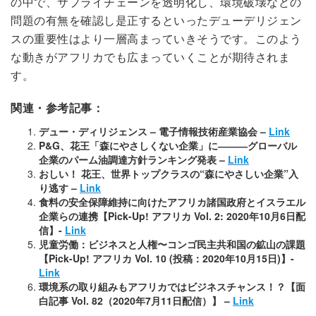
の中で、サプライチェーンを透明化し、環境破壊などの
問題の有無を確認し是正するといったデューデリジェン
スの重要性はより一層高まっていきそうです。このよう
な動きがアフリカでも広まっていくことが期待されま
す。
関連・参考記事：
デュー・ディリジェンス – 電子情報技術産業協会 –
Link
P&G、花王「森にやさしくない企業」に―――グローバル
企業のパーム油調達方針ランキング発表 –
Link
おしい！ 花王、世界トップクラスの“森にやさしい企業”入
り逃す –
Link
食料の安全保障維持に向けたアフリカ諸国政府とイスラエル
企業らの連携【Pick-Up! アフリカ Vol. 2: 2020年10月6日配
信】-
Link
児童労働：ビジネスと人権〜コンゴ民主共和国の鉱山の課題
【Pick-Up! アフリカ Vol. 10 (投稿：2020年10月15日)】-
Link
環境系の取り組みもアフリカではビジネスチャンス！？【面
白記事 Vol. 82（2020年7月11日配信）】 –
Link