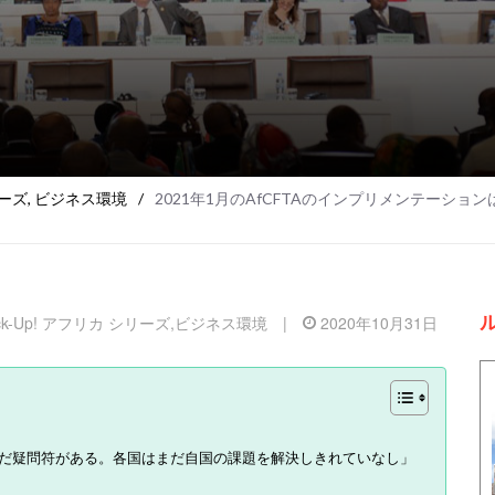
リーズ
,
ビジネス環境
/
2021年1月のAfCFTAのインプリメンテーションはまだ
ick-Up! アフリカ シリーズ
,
ビジネス環境
|
2020年10月31日
はまだ疑問符がある。各国はまだ自国の課題を解決しきれていなし」