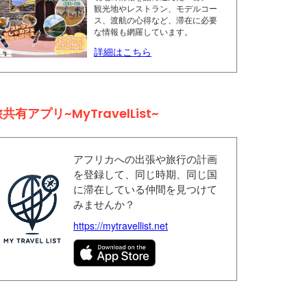
観光地やレストラン、モデルコー
ス、渡航の心得など、滞在に必要
な情報も網羅しています。
詳細はこちら
共有アプリ~MyTravelList~
アフリカへの出張や旅行の計画
を登録して、同じ時期、同じ国
に滞在している仲間を見つけて
みませんか？
https://mytravellist.net