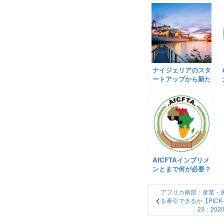
ナイジェリアのスタ
ートアップから新た
な貿易製品が登
場！・MTNルワンダ
が新たなモバイル
APIを発表する見通
し！【Pick-Up! ア
フリカ Vol. 5(投
稿：2020年10月9
日)】
AfCFTAインプリメ
ンとまで何が必要？
各界の意見は【面白
記事 v.139 (投稿：
アフリカ南部：産業・
2020年9月19日)】
を牽引できるか【PICK-U
23：20