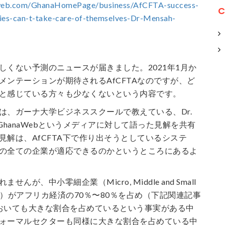
web.com/GhanaHomePage/business/AfCFTA-success-
C
ies-can-t-take-care-of-themselves-Dr-Mensah-
しくない予測のニュースが届きました。2021年1月か
メンテーションが期待されるAfCFTAなのですが、ど
と感じている方々も少なくないという内容です。
は、ガーナ大学ビジネススクールで教えている、Dr.
教授がGhanaWebというメディアに対して語った見解を共有
見解は、AfCFTA下で作り出そうとしているシステ
の全ての企業が適応できるのかというところにあるよ
んが、中小零細企業（Micro, Middle and Small
 MSMEs）がアフリカ経済の70％〜80％を占め（下記関連記事
おいても大きな割合を占めているという事実がある中
ォーマルセクターも同様に大きな割合を占めている中