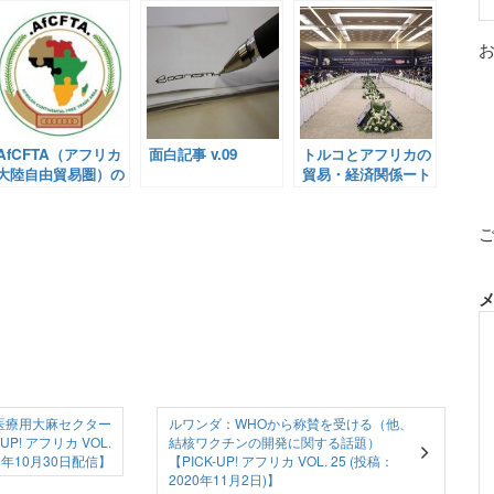
AfCFTA（アフリカ
面白記事 v.09
トルコとアフリカの
大陸自由貿易圏）の
貿易・経済関係ート
進捗は？【Pick-Up!
ルコアフリカ経済ビ
アフリカ Vol. 165：
ジネスフォーラムの
2021年5月17日配
開催ー【Pick-Up!
信】
アフリカ Vol. 236：
2021年11月11日配
信】
医療用大麻セクター
ルワンダ：WHOから称賛を受ける（他、
P! アフリカ VOL.
結核ワクチンの開発に関する話題）
20年10月30日配信】
【PICK-UP! アフリカ VOL. 25 (投稿：
2020年11月2日)】