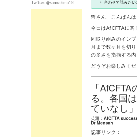
合わせて読みたい:
Twitter: @samuelima18
皆さん、こんばんは
今日はAfCFTAに
同取り組みのインプ
月まで数ヶ月を切り
の多さを指摘する内
どうぞお楽しみくだ
「AfCF
る。各国
ていなし」と 
英題：
AfCFTA success 
Dr Mensah
記事リンク：