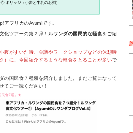
④ ポリッジ（小麦と牛乳のお粥）
Up!アフリカのAyumiです。
文化ツアーの第２弾！
ルワンダの国民的な軽食
をご紹
旅
小腹がすいた時、会議やワークショップなどの休憩時
ク）に、今回紹介するような軽食をとることが多い
で
ダの国民食７種類を紹介しました。まだご覧になって
せてご一読ください！
国民食7選」★