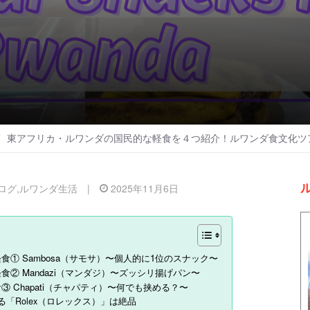
東アフリカ・ルワンダの国民的な軽食を４つ紹介！ルワンダ食文化ツアー② 
ログ
,
ルワンダ生活
|
2025年11月6日
食① Sambosa（サモサ）〜個人的に1位のスナック〜
② Mandazi（マンダジ）〜ズッシリ揚げパン〜
 Chapati（チャパティ）〜何でも挟める？〜
「Rolex（ロレックス）」は絶品