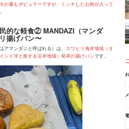
モが最もポピュラーですが、ミンチしたお肉が入って
。
的な軽食② MANDAZI（マンダ
リ揚げパン〜
はアマンダジと呼ばれる）は、
スワヒリ海岸地域（タ
インド洋と面する沿岸地域）発祥の揚げパン
です。
お
メ