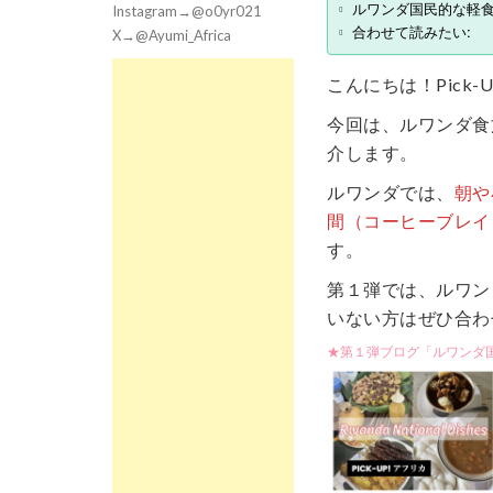
ルワンダ国民的な軽食
Instagram→@o0yr021
合わせて読みたい:
X→@Ayumi_Africa
こんにちは！Pick-
今回は、ルワンダ食
介します。
ルワンダでは、
朝や
間（コーヒーブレイ
す。
第１弾では、ルワン
いない方はぜひ合わ
★第１弾ブログ「ルワンダ