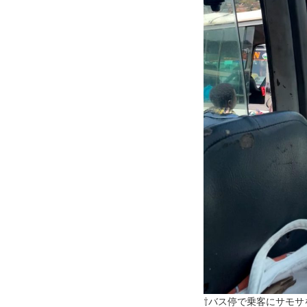
⇧バス停で乗客にサモサ