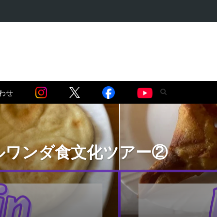
・麻薬問題編】…
わせ
ルワンダ食文化ツアー②