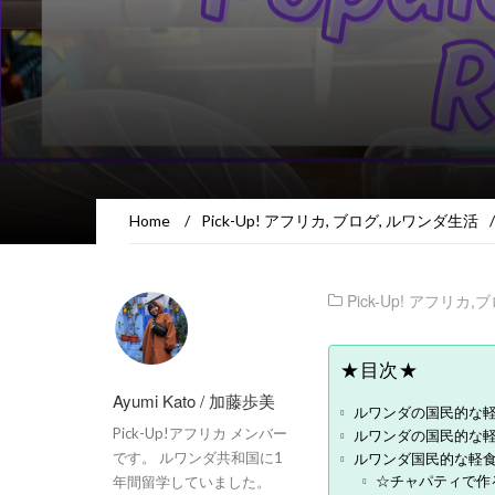
Home
/
Pick-Up! アフリカ
,
ブログ
,
ルワンダ生活
/
Pick-Up! アフリカ
,
ブ
★目次★
Ayumi Kato / 加藤歩美
ルワンダの国民的な軽
Pick-Up!アフリカ メンバー
ルワンダの国民的な軽食
ルワンダ国民的な軽食③
です。 ルワンダ共和国に1
☆チャパティで作る
年間留学していました。