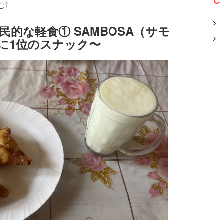
C
む⇧
民的な軽食① SAMBOSA（サモ
に1位のスナック〜