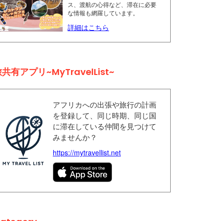
ス、渡航の心得など、滞在に必要
な情報も網羅しています。
詳細はこちら
共有アプリ~MyTravelList~
アフリカへの出張や旅行の計画
を登録して、同じ時期、同じ国
に滞在している仲間を見つけて
みませんか？
https://mytravellist.net