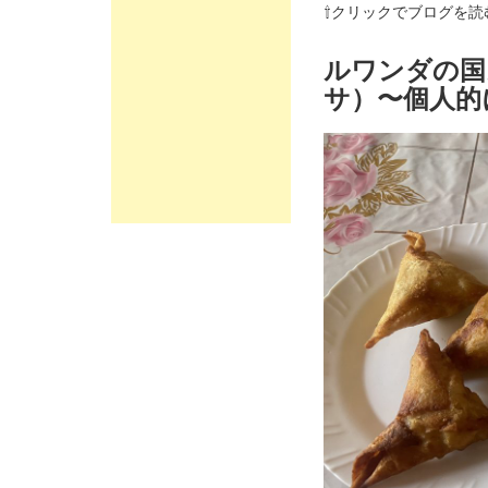
⇧クリックでブログを読
ルワンダの国
サ）〜個人的