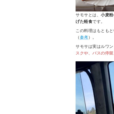
サモサとは、
小麦粉
げた軽食
です。
この料理はもともと
（
参考
）。
サモサは実はルワン
スクや、バスの停留