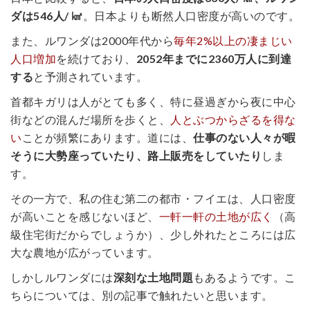
ダは546人/ ㎢
。日本よりも断然人口密度が高いのです。
また、ルワンダは2000年代から
毎年2%以上の凄まじい
人口増加
を続けており、
2052年までに2360万人に到達
する
と予測されています。
首都キガリは人がとても多く、特に昼過ぎから夜に中心
街などの混んだ場所を歩くと、
人とぶつからざるを得な
い
ことが頻繁にあります。道には、
仕事のない人々が暇
そうに大勢座っていたり、路上販売をしていたり
しま
す。
その一方で、私の住む第二の都市・フイエは、人口密度
が高いことを感じないほど、
一軒一軒の土地が広く
（高
級住宅街だからでしょうか）、少し外れたところには広
大な農地が広がっています。
しかしルワンダには
深刻な土地問題
もあるようです。こ
ちらについては、別の記事で触れたいと思います。