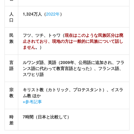
人
1,324万人（
2022年
）
口
民
フツ、ツチ、トゥワ（
現在はこのような民族区分は廃
族
止されており、現地の方は一般的に民族について話し
ません
。）
言
ルワンダ語、英語（2009年、公用語に追加され、フラ
語
ンス語に代わって教育言語となった）、フランス語、
スワヒリ語
宗
キリスト教（カトリック、プロテスタント）、イスラ
教
ム教 ほか
※参考記事
時
7時間（日本と比較して）
差