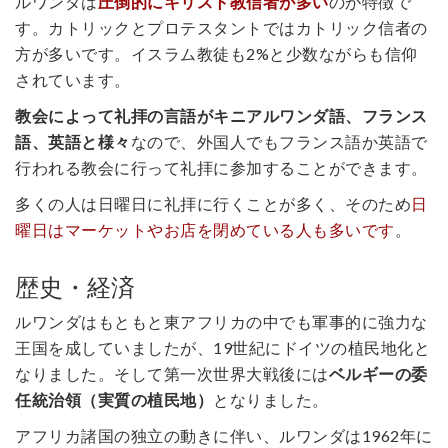
ルワンダは
圧倒的にキリスト教信者が多い
のが特徴で
す。カトリックとプロテスタントではカトリック信者の
方が多いです。イスラム教徒も2%と少数ながらも信仰
されています。
教会によって礼拝の言語がキニアルワンダ語、フランス
語、英語と様々
なので、外国人でもフランス語か英語で
行われる教会に行って礼拝に参加することができます。
多くの人は日曜日に礼拝に行くことが多く、そのため
日
曜日はマーケットやお店を閉めている人も多いです
。
歴史・経済
ルワンダはもともと東アフリカの中でも軍事的に強力な
王国を成していましたが、19世紀にドイツの植民地化と
なりました。そして第一次世界大戦後には
ベルギーの委
任統治領（実質の植民地）
となりました。
アフリカ諸国の独立の動きに伴い、ルワンダは1962年に