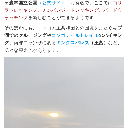
ェ森林国立公園
（
公式サイト
）も有名で、ここでは
ゴリ
ラトレッキング、チンパンジートレッキング、バードウ
ォッチング
を楽しむことができるようです。
そのほかにも、コンゴ民主共和国との国境をまたぐ
キブ
湖でのクルージングや
コンゴナイルトレイル
のハイキン
グ
、南部ニャンザにある
キングスパレス
（王宮）
など、
様々な観光地があります。