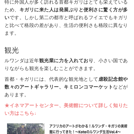
特に外国人が多く訪れる首都キガリはとても栄えている
ため、
キガリに来た人は発展ぶりと便利さに驚く方が多
い
です。しかし第二の都市と呼ばれるフイエでもキガリ
と比べて格段の差があり、生活の便利さも格段に異なり
ます。
観光
ルワンダは近年
観光業に力を入れており
、小さい国であ
りながらも観光を楽しむことができます。
首都・キガリには、代表的な観光地として
虐殺記念館や
数々のアートギャラリー、キミロンコマーケット
などが
あります。
★イネマアートセンター、美術館について詳しく知りた
い方はこちら↓