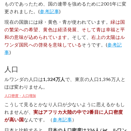
ものであったため、国の連帯を強めるために2001年に変
更されました。(
参考記事
)
現在の国旗には緑・黄色・青が使われています。
緑は国
の繁栄への希望、黄色は経済発展、そして青は幸福と平
和の意味が込められています
。そして、
右上の太陽はル
ワンダ国民への啓発を意味している
そうです。(
参考記
事
)
人口
ルワンダの人口は
1,324万人
で、東京の人口1,396万人と
ほぼ変わりません。
人口密度・人口増加
こうして見るとかなり人口が少ないように思えるかもし
れませんが、
実はアフリカ大陸の中で2番目に人口密度
が高い国
なんです。（
参考記事
）
日本と比較すると、
日本の人口密度は336人/ ㎢、ルワン