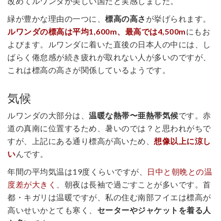
改めてルワンダが美しい国だと実感しました。
緑が豊かな理由の一つに、
標高の高さ
が挙げられます。
ルワンダの標高は平均1,600m、最高では4,500m
にもお
よびます。ルワンダに着いた直後の日本人の中には、し
ばらく倦怠感が続き疲れが取れない人が多いのですが、
これは標高の高さが関係しているようです。
気候
ルワンダの大部分は、
温暖な熱帯〜亜熱帯気候
です。赤
道の真南に位置するため、暑いのでは？と思われがちで
すが、上記にある通り標高が高いため、
想像以上に涼し
い
んです。
年間の平均気温は19度くらいですが、
日中と朝晩との温
度差が大きく
、朝夜は長袖で過ごすことが多いです。首
都・キガリは温暖ですが、私の住む南部フイエは標高が
高いせいかとても寒く、
セーターやジャケットを着る人