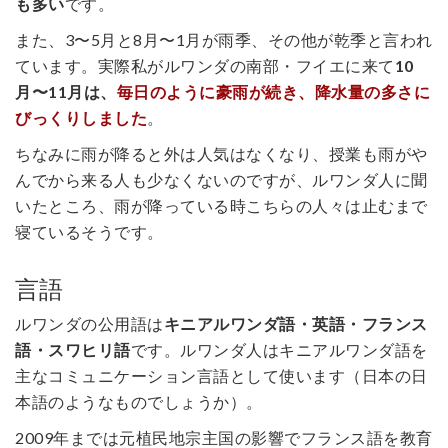
も多い
です。
また、3〜5月と8月〜1月が雨季、その他が乾季と言われ
ています。実際私がルワンダの南部・フイエに来て
10
月〜11月は、
毎日のように豪雨が続き、降水量の多さに
びっくりしました
。
ちなみに雨が降ると外は人気はなくなり、授業も雨がや
んでから来る人も少なくないのですが、ルワンダ人に聞
いたところ、雨が降っている時こちらの人々は止むまで
寝ているそうです。
言語
ルワンダの公用語は
キニアルワンダ語・英語・フランス
語・スワヒリ語
です。ルワンダ人はキニアルワンダ語を
主なコミュニケーション言語として使います（日本の日
本語のようなものでしょうか）。
2009年までは元植民地宗主国の影響でフランス語を教育