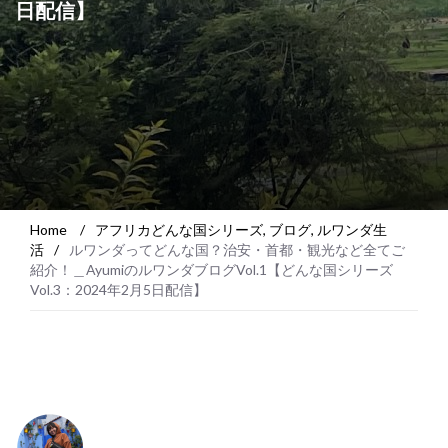
日配信】
Home
/
アフリカどんな国シリーズ
,
ブログ
,
ルワンダ生
活
/
ルワンダってどんな国？治安・首都・観光など全てご
紹介！＿AyumiのルワンダブログVol.1【どんな国シリーズ
Vol.3：2024年2月5日配信】