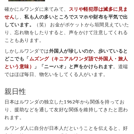
確かにルワンダに来てみて、
スリや軽犯罪は滅多に見ま
せん
し、
私も人の多いところでスマホや財布を平気で出
しています。
（笑） お金がポケットから垣間見えていた
り、忘れ物をしたりすると、声をかけて注意してくれる
こともあります。
しかしルワンダでは
外国人が珍しいのか、歩いていると
どこでも「
ムズング（キニアルワンダ語で外国人・旅人
という意味）
」「ニーハオ」と声をかけられます
。道端
ではほぼ毎日、物乞いをしてくる人がいます。
親日性
日本はルワンダの独立した1962年から関係を持ってお
り、援助などを通して友好な関係を維持してきたと思わ
れます。
ルワンダ人に自分が日本人だということを伝えると、好