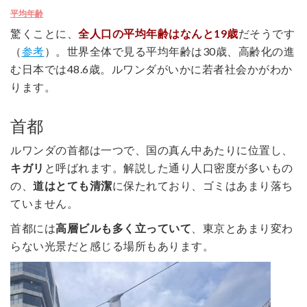
平均年齢
驚くことに、
全人口の平均年齢はなんと19歳
だそうです
（
参考
）。世界全体で見る平均年齢は30歳、高齢化の進
む日本では48.6歳。ルワンダがいかに若者社会かがわか
ります。
首都
ルワンダの首都は一つで、国の真ん中あたりに位置し、
キガリ
と呼ばれます。解説した通り人口密度が多いもの
の、
道はとても清潔
に保たれており、ゴミはあまり落ち
ていません。
首都には
高層ビルも多く立っていて
、東京とあまり変わ
らない光景だと感じる場所もあります。