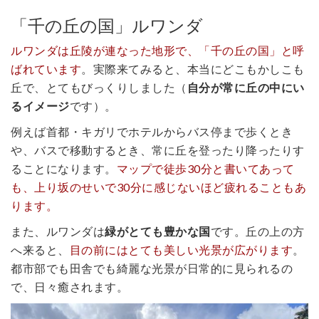
「千の丘の国」ルワンダ
ルワンダは丘陵が連なった地形で、「千の丘の国」と呼
ばれています
。実際来てみると、本当にどこもかしこも
丘で、とてもびっくりしました（
自分が常に丘の中にい
るイメージ
です）。
例えば首都・キガリでホテルからバス停まで歩くとき
や、バスで移動するとき、常に丘を登ったり降ったりす
ることになります。
マップで徒歩30分と書いてあって
も、上り坂のせいで30分に感じないほど疲れることもあ
ります。
また、ルワンダは
緑がとても豊かな国
です。丘の上の方
へ来ると、
目の前にはとても美しい光景が広がります
。
都市部でも田舎でも綺麗な光景が日常的に見られるの
で、日々癒されます。