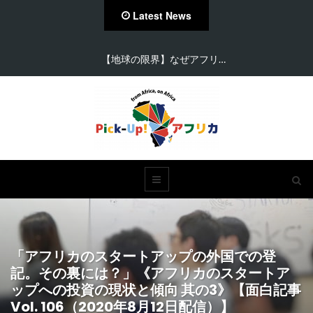
Latest News
【地球の限界】なぜアフリ…
「アフリカのスタートアップの外国での登
記。その裏には？」《アフリカのスタートア
ップへの投資の現状と傾向 其の3》【面白記事
Vol. 106（2020年8月12日配信）】