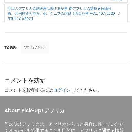
100（2020年8月5日
29日配信）】
Vol.148（投稿：
配信）】
2020年9月30日）】
注目のアフリカ遠隔医療に関する記事-南アフリカの糖尿病遠隔医
療、共同投資を得る。他、ケニアの話題【面白記事 VOL. 107: 2020
年8月13日配信】
TAGS:
VC in Africa
コメントを残す
コメントを投稿するには
ログイン
してください。
About Pick-Up! アフリカ
Pick-Up! アフリカは、
アフリカをもっと身近に感じていただ
くきっかけを提供することを目的に、
アフリカに関する情報