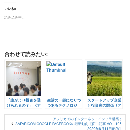
いいね:
読み込み中...
合わせて読みたい:
「誰がより投資を受
生活の一部になりつ
スタートアップ企業
けられるの？」《ア
つあるテクノロジ
と投資家の関係《ア
フリカのスタートア
ー。ついに礼拝の予
フリカのスタートア
ップへの投資の現状
約もできるようにな
ップへの投資の現状
アフリカでのインターネットインフラ構築；
と傾向 其の2》【面
る！他【面白記事
と傾向 其の６》
SAFARICOM,GOOGLE,FACEBOOKの最新動向【面白記事 VOL. 105:
白記事 Vol.
Vol. 94（2020年7月
【面白記事
2020年8月11日配信】