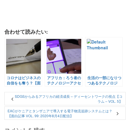
合わせて読みたい:
コロナはビジネスの
アフリカ：ろう者の
生活の一部になりつ
自信をも奪う？【面
テクノロジーアクセ
つあるテクノロジ
白記事 Vol.
スを高める【Pick-
ー。ついに礼拝の予
88（2020年7月18
Up! アフリカ Vol.
約もできるようにな
SDGSからみるアフリカの経済成長 – ディーセントワークの視点【コ
日）】
119：2021年3月1日
る！他【面白記事
ラム – VOL. 5】
配信】
Vol. 94（2020年7月
29日配信）】
EACがケニアとタンザニアで導入する電子物流追跡システムとは？
【面白記事 VOL. 99: 2020年8月4日配信】