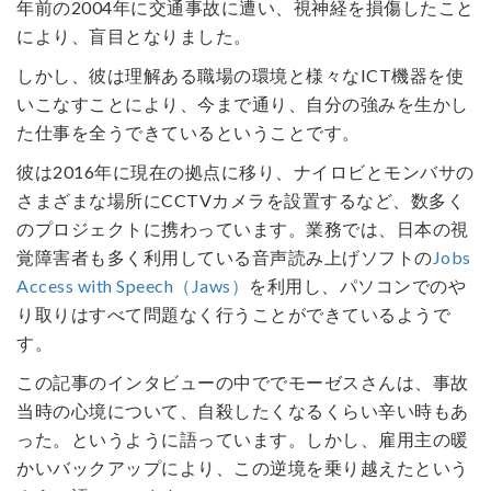
年前の2004年に交通事故に遭い、視神経を損傷したこと
により、盲目となりました。
しかし、彼は理解ある職場の環境と様々なICT機器を使
いこなすことにより、今まで通り、自分の強みを生かし
た仕事を全うできているということです。
彼は2016年に現在の拠点に移り、ナイロビとモンバサの
さまざまな場所にCCTVカメラを設置するなど、数多く
のプロジェクトに携わっています。業務では、日本の視
覚障害者も多く利用している音声読み上げソフトの
Jobs
Access with Speech（Jaws）
を利用し、パソコンでのや
り取りはすべて問題なく行うことができているようで
す。
この記事のインタビューの中ででモーゼスさんは、事故
当時の心境について、自殺したくなるくらい辛い時もあ
った。というように語っています。しかし、雇用主の暖
かいバックアップにより、この逆境を乗り越えたという