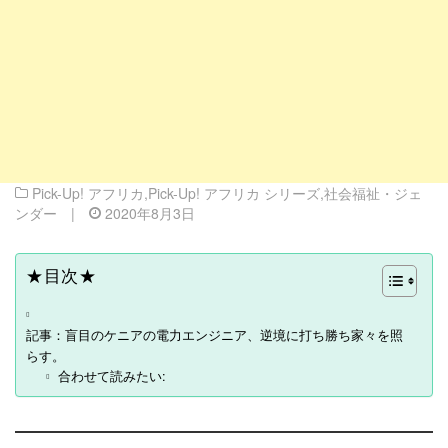
Pick-Up! アフリカ
,
Pick-Up! アフリカ シリーズ
,
社会福祉・ジェ
ンダー
|
2020年8月3日
★目次★
記事：盲目のケニアの電力エンジニア、逆境に打ち勝ち家々を照
らす。
合わせて読みたい: