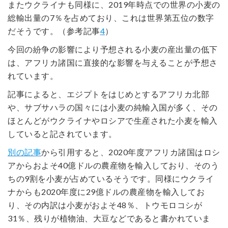
またウクライナも同様に、2019年時点での世界の小麦の
総輸出量の7％を占めており、これは世界第五位の数字
だそうです。（参考記事
4
）
今回の紛争の影響により予想される小麦の産出量の低下
は、アフリカ諸国に直接的な影響を与えることが予想さ
れています。
記事によると、エジプトをはじめとするアフリカ北部
や、サブサハラの国々には小麦の純輸入国が多く、その
ほとんどがウクライナやロシアで生産された小麦を輸入
していると記されています。
別の記事
から引用すると、2020年度アフリカ諸国はロシ
アからおよそ40億ドルの農産物を輸入しており、そのう
ちの9割を小麦が占めているそうです。同様にウクライ
ナからも2020年度に29億ドルの農産物を輸入してお
り、その内訳は小麦がおよそ48％、トウモロコシが
31％、残りが植物油、大豆などであると書かれていま