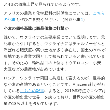
と4％の価格上昇が見られているようです。
アフリカの農業と化学肥料の関係性については、
こちら
の記事
もぜひご参照ください。（関連記事
1
）
小麦の価格高騰は商品価格に打撃か
続いて、ウクライナの主要産業について説明します。元
記事から引用すると、ウクライナにはチェルノーゼムと
呼ばれる肥沃度の高い土地が多く存在し、国土の70％が
農地である農業大国として知られていると書かれていま
す。そのため、輸出品目の上位はトウモロコシ、小麦、
大豆などの農産物が占めています。
ロシア、ウクライナ両国に共通して言えるのが、世界的
な小麦の産地であるということです。Aljazeera社が発行
している
こちらの記事
によると、2019年時点でロシアは
小麦の輸出量で世界一を誇っており、世界の小麦の輸出
量の18％以上を占めています。