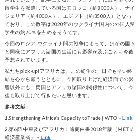
留学生を派遣している国はモロッコ（約8000人）、ナイ
ジェリア（約4000人）、エジプト（約3500人）となっ
ており、この数字は2020年のウクライナ国内の外国人留
学生の約20％を占めるそうです。
今回のロシア‐ウクライナ間の戦争によって、ほかの国々
と同様にアフリカ諸国の生活にも影響が及ぶことも今後
予想されています。
私たちpick-up!アフリカは、この紛争の一日でも早い終
結を心から願うとともに、今回取り上げた経済面での影
響以外にも、両国とアフリカ諸国の関係性について、今
後も取り上げて行きたいと思います。
参考文献
：
1.Strengthening Africa’s Capacity toTrade | WTO –
Link
2.第6節 中東及びアフリカ：通商白書2018年版（METI/
経済産業省） –
Link