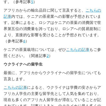
す。（参考記事
5
）
アフリカからの輸出品目に関して言及すると、
こちらの
記事
内では、ケニアの茶産業への影響が予想されていま
す。記事によると、ロシアはケニアの茶葉の消費国で世
界第五位の消費量を誇っており、ロシアへの貿易規制に
より、直接的な影響を受けることが予想されています。
（参考記事
6
）
ケニアの茶葉栽培については、ぜひ
こちらの記事
もご参
照ください。（関連記事
2
）
ウクライナへの留学生
最後に、アフリカからウクライナへの留学生についても
言及します。
こちらの記事
によると、ウクライナは学費の安さからア
フリカ人学生の主要な留学先として人気を集めており、
現在も多くのアフリカ人留学生が滞在していることが記
されています。記事によると、ウクライナに最も多くの