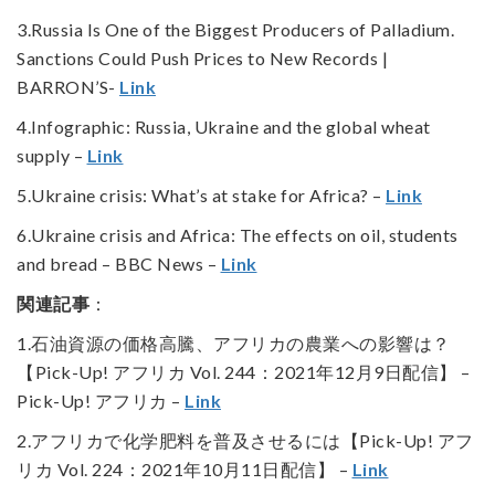
3.Russia Is One of the Biggest Producers of Palladium.
Sanctions Could Push Prices to New Records |
BARRON’S-
Link
4.Infographic: Russia, Ukraine and the global wheat
supply –
Link
5.Ukraine crisis: What’s at stake for Africa? –
Link
6.Ukraine crisis and Africa: The effects on oil, students
and bread – BBC News –
Link
関連記事
：
1.石油資源の価格高騰、アフリカの農業への影響は？
【Pick-Up! アフリカ Vol. 244：2021年12月9日配信】 –
Pick-Up! アフリカ –
Link
2.アフリカで化学肥料を普及させるには【Pick-Up! アフ
リカ Vol. 224：2021年10月11日配信】 –
Link