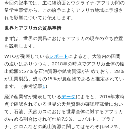
今回の記事では、主に経済面とウクライナ‐アフリカ間の
留学生事情から、この紛争によりアフリカ地域に予想さ
れる影響についてお伝えします。
世界とアフリカの貿易事情
まずは、世界の貿易におけるアフリカの現在の立ち位置
を説明します。
WTOが発表している
レポート
によると、大陸内の国間
の違いはありつつも、2018年の時点でアフリカ全体の輸
出総額の57％を石油資源や鉱物資源が占めており、28％
が工業製品、残りの15％が農産物であると推定されてい
ます。（参考記事
1
）
経済産業省が発表している
データ
によると、2016年末時
点で確認されている世界の天然資源の確認埋蔵量におい
て、石油、天然ガスにおける世界全体に対するアフリカ
の占める割合はそれぞれ約7.5％、コバルト、プラチ
ナ、クロムなどの鉱山資源に関してはそれぞれ54.7％、