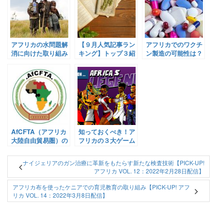
アフリカの水問題解
【９月人気記事ラン
アフリカでのワクチ
消に向けた取り組み
キング】トップ３紹
ン製造の可能性は？
ー希望は地下水にあ
介！
【Pick-Up! アフリ
り？ 【Pick-Up! ア
カ Vol. 205：2021年
フリカ Vol. 22：
8月12日配信】
2022年4月07日配
信】
AfCFTA（アフリカ
知っておくべき！ア
大陸自由貿易圏）の
フリカの３大ゲーム
進捗は？【Pick-Up!
会社《アフリカエン
アフリカ Vol. 165：
タメウィーク第四
ナイジェリアのガン治療に革新をもたらす新たな検査技術【PICK-UP!
2021年5月17日配
弾》【面白記事 Vol.
アフリカ VOL. 12：2022年2月28日配信】
信】
131: 2020年9月10日
配信】
アフリカ布を使ったケニアでの育児教育の取り組み【PICK-UP! アフ
リカ VOL. 14：2022年3月8日配信】