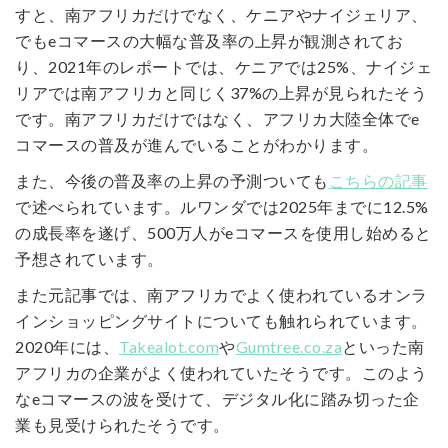
すと、南アフリカだけでなく、ケニアやナイジェリア、
でもeコマースの大幅な普及率の上昇が観測されてお
り、2021年のレポートでは、ケニアでは25%、ナイジェ
リアでは南アフリカと同じく37%の上昇が見られたそう
です。南アフリカだけではなく、アフリカ大陸全体でe
コマースの普及が進んでいることがわかります。
また、今後の普及率の上昇の予測ついても
こちらの記事
で述べられています。ルワンダでは2025年までに12.5%
の成長率を遂げ、500万人がeコマースを使用し始めると
予想されています。
また元記事では、南アフリカでよく使われているオンラ
インショッピングサイトについても触れられています。
2020年には、
Takealot.com
や
Gumtree.co.za
といった南
アフリカの企業がよく使われていたそうです。このよう
なeコマースの波を受けて、デジタル化に踏み切った企
業も見受けられたそうです。