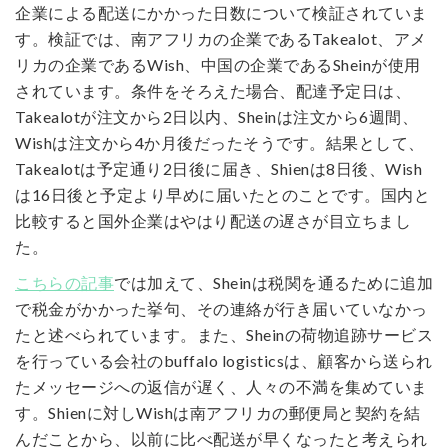
企業による配送にかかった日数について検証されていま
す。検証では、南アフリカの企業であるTakealot、アメ
リカの企業であるWish、中国の企業であるSheinが使用
されています。条件をそろえた場合、配達予定日は、
Takealotが注文から2日以内、Sheinは注文から6週間、
Wishは注文から4か月後だったそうです。結果として、
Takealotは予定通り2日後に届き、Shienは8日後、Wish
は16日後と予定より早めに届いたとのことです。国内と
比較すると国外企業はやはり配送の遅さが目立ちまし
た。
こちらの記事
では加えて、Sheinは税関を通るために追加
で税金がかかった挙句、その連絡が行き届いていなかっ
たと述べられています。また、Sheinの荷物追跡サービス
を行っている会社のbuffalo logisticsは、顧客から送られ
たメッセージへの返信が遅く、人々の不満を集めていま
す。Shienに対しWishは南アフリカの郵便局と契約を結
んだことから、以前に比べ配送が早くなったと考えられ