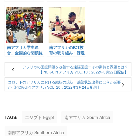
できない見通し？
きおすすめ、王道な
【Pick-Up! アフリ
【Pick-Up! アフリ
観光都市６選！観光
カ Vol. 230 2021年
カ Vol. 144：2021年
地もご紹介！
10月27日配信】
4月2日配信】
南アフリカ学生連
南アフリカのICT教
合、全国的な閉鎖抗
育の取り組み・課題
議を中止。根本原因
と今後。注目のスタ
は？【Pick-Up! ア
ートアップ3社をご
アフリカの医療問題を改善する遠隔医療ーその期待と課題とは？
フリカ Vol. 145：
紹介！【Pick-Up!
【PICK-UP! アフリカ VOL. 18：2022年3月22日配信】
2021年4月5日配信】
アフリカ Vol. 36：
2022年6月2日配信】
コロナ下のアフリカにおける結核の現状ー感染状況改善には何が必要
か【PICK-UP! アフリカ VOL. 20：2022年3月24日配信】
TAGS:
エジプト Egypt
南アフリカ South Africa
南部アフリカ Southern Africa