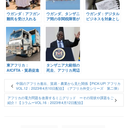
ウガンダ：アフガン
ウガンダ、タンザニ
ウガンダ：デジタル
難民を受け入れる
ア間の非関税障害が
ビジネスを対象とし
【Pick-Up! アフリ
撤廃へ【Pick-Up!
た税制度導入が間近
カ Vol. 208：2021年
アフリカ Vol. 8：
に！【Pick-Up! ア
8月19日配信】
2022年2月15日配
フリカ Vol. 182：
信】
2021年6月18日配
信】
東アフリカ：
タンザニア大統領の
AfCFTA・貿易促進
死去、アフリカ周辺
に向けた取り組みを
国・タンザニア国内
ご紹介！（アジェン
への影響は？
中国のアフリカ進出、貿易・農業から見た関係【PICK-UP! アフリカ
ダ2063シリーズ 第
【Pick-Up! アフリ
VOL.12：2023年4月10日配信】（アフリカ外交シリーズ 第二弾）
四弾）【Pick-Up!
カ Vol. 131：2021年
アフリカ Vol. 2：
3月18日配信】
アフリカの電力問題を改善するミニグリッド ーその現状や課題をご
2023年2月15日配
紹介！【コラムーVOL.16：2023年4月12日配信】
信】