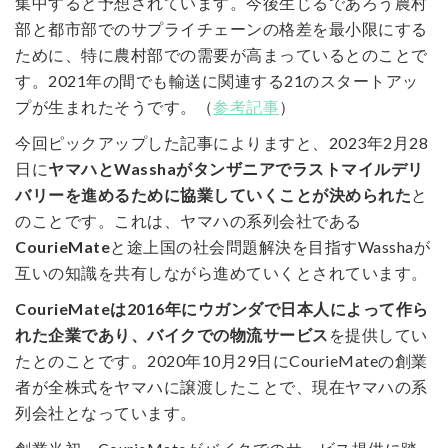
集中すると予想されています。今後生じるであろう農村
部と都市部でのサプライチェーンの格差を最小限にする
ために、特に農村部での需要が高まっているとのことで
す。2021年の間でも輸送に関連する21のスタートアッ
プが生まれたそうです。（
参考記事
）
今回ピックアップした記事によりますと、2023年2月28
日に
ヤマハとWasshaがタンザニアでラストマイルデリ
バリーを進めるために協業していくことが決められた
と
のことです。これは、ヤマハの系列会社である
CourieMate
と途上国の社会問題解決を目指すWasshaが
互いの知識を共有しながら進めていくとされています。
CourieMateは2016年にウガンダで日本人によって作ら
れた企業であり、バイクでの物流サービス
を提供してい
たとのことです。2020年10月29日にCourieMateの創業
者が全株式をヤマハに譲渡したことで、現在ヤマハの系
列会社となっています。