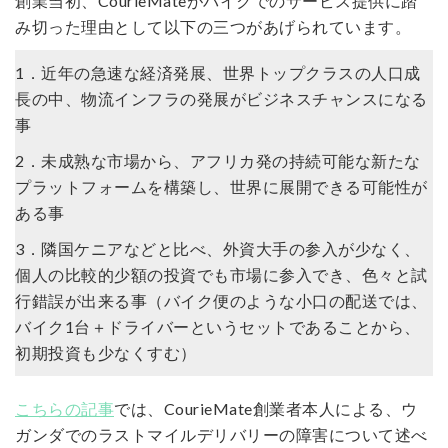
創業当初、CourieMateがバイクでのサービス提供に踏
み切った理由として以下の三つがあげられています。
1．近年の急速な経済発展、世界トップクラスの人口成
長の中、物流インフラの発展がビジネスチャンスになる
事
2．未成熟な市場から、アフリカ発の持続可能な新たな
プラットフォームを構築し、世界に展開できる可能性が
ある事
3．隣国ケニアなどと比べ、外資大手の参入が少なく、
個人の比較的少額の投資でも市場に参入でき、色々と試
行錯誤が出来る事（バイク便のような小口の配送では、
バイク1台＋ドライバーというセットであることから、
初期投資も少なくすむ）
こちらの記事
では、CourieMate創業者本人による、ウ
ガンダでのラストマイルデリバリーの障害について述べ