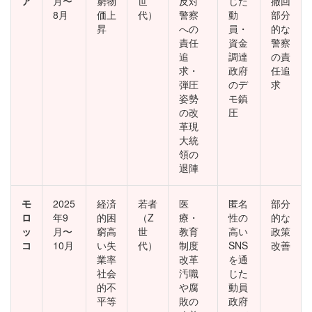
ア
月〜
窮物
世
反対
じた
撤回
8月
価上
代）
警察
動
部分
昇
への
員・
的な
責任
資金
警察
追
調達
の責
求・
政府
任追
弾圧
のデ
求
姿勢
モ鎮
の改
圧
革現
大統
領の
退陣
モ
2025
経済
若者
医
匿名
部分
ロ
年9
的困
（Z
療・
性の
的な
ッ
月〜
窮高
世
教育
高い
政策
コ
10月
い失
代）
制度
SNS
改善
業率
改革
を通
社会
汚職
じた
的不
や腐
動員
平等
敗の
政府