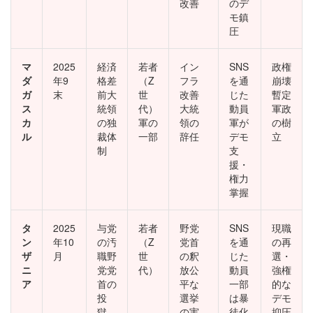
改善
のデ
モ鎮
圧
マ
2025
経済
若者
イン
SNS
政権
ダ
年9
格差
（Z
フラ
を通
崩壊
ガ
末
前大
世
改善
じた
暫定
ス
統領
代）
大統
動員
軍政
カ
の独
軍の
領の
軍が
の樹
ル
裁体
一部
辞任
デモ
立
制
支
援・
権力
掌握
タ
2025
与党
若者
野党
SNS
現職
ン
年10
の汚
（Z
党首
を通
の再
ザ
月
職野
世
の釈
じた
選・
ニ
党党
代）
放公
動員
強権
ア
首の
平な
一部
的な
投
選挙
は暴
デモ
獄、
の実
徒化
抑圧