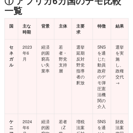
① アフリカ6カ国のデモ比較
一覧
国
主な
背景
主体
主要
特徴
結果
時期
求
セ
2023
経済
若
選挙
SNS
選挙
ネ
年6
的困
者・
延期
を通
を実
ガ
月
窮高
野党
反対
じた
施
ル
い失
支持
野党
動員
し、
業率
層
指導
政府
政権
者の
のデ
交代
釈放
モ弾
→
圧憲
法機
関の
介入
ケ
2024
経済
若者
増税
SNS
財政
ニ
年6
的困
（Z
法案
を通
法案