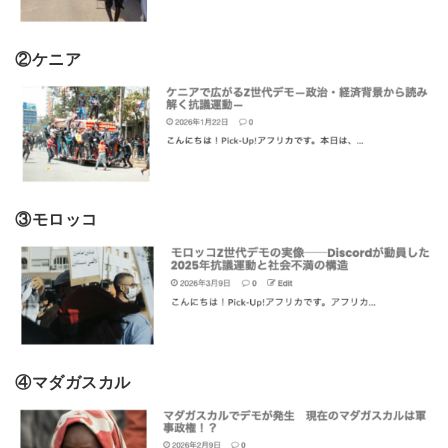
②ケニア
③モロッコ
④マダガスカル