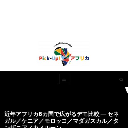
近年アフリカ6カ国で広がるデモ比較 ― セネ
ガル／ケニア／モロッコ／マダガスカル／タ
ンザニア／カメルーン ―