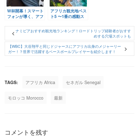
W杯開幕！スマート
アフリカ観光地ベス
フォンが導く、アフ
ト5 〜1番の感動ス
リカスポーツ産業の
ポットをPick-Up!ア
未来【Pick-Up! ア
フリカスタッフが厳
ナミビアおすすめ観光地ランキング！ロードトリップ経験者がおすす
フリカ Vol.61：
選してみた〜モロッ
めする穴場スポットも
2022年12月8日配
コ・エジプト・タン
信】
ザニア・マラウイ・
【WBC】大谷翔平と同じドジャースにアフリカ出身のメジャーリー
南アフリカ
ガー！？世界で活躍するベースボールプレイヤーを紹介します！
TAGS:
アフリカ Africa
セネガル Senegal
モロッコ Morocco
最新
コメントを残す