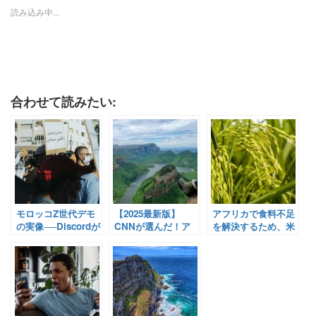
読み込み中...
合わせて読みたい:
モロッコZ世代デモ
【2025最新版】
アフリカで食料不足
の実像──Discordが
CNNが選んだ！ア
を解決するため、米
動員した2025年抗議
フリカ観光地
の生産を促進する日
運動と社会不満の構
BEST3をご紹
本の取り組み
造
介！〜エスワティ
【Pick-Up! アフリ
ニ・モロッコ・シエ
カ Vol. 42：2022年6
ラレオネ〜
月22日配信】