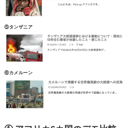
⑤タンザニア
⑥カメルーン