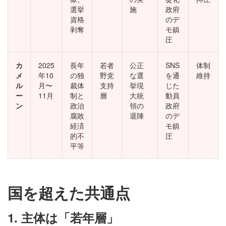
選挙
施
政府
資格
のデ
剥奪
モ鎮
圧
カ
2025
長年
若者
公正
SNS
体制
メ
年10
の独
野党
な選
を通
維持
ル
月〜
裁体
支持
挙現
じた
ー
11月
制と
層
大統
動員
ン
政治
領の
政府
腐敗
退陣
のデ
経済
モ鎮
的不
圧
平等
国を超えた共通点
1. 主体は「若年層」