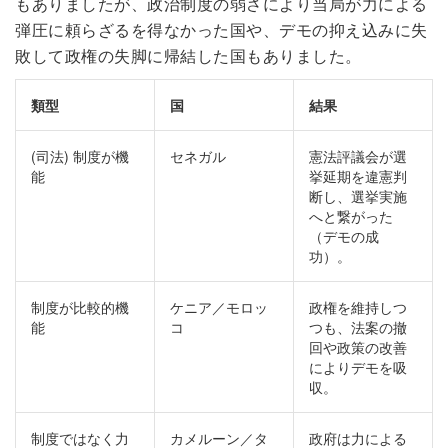
もありましたが、政治制度の弱さにより当局が力による
弾圧に頼らざるを得なかった国や、デモの抑え込みに失
敗して政権の失脚に帰結した国もありました。
類型
国
結果
(司法) 制度が機
セネガル
憲法評議会が選
能
挙延期を違憲判
断し、選挙実施
へと繋がった
（デモの成
功）。
制度が比較的機
ケニア／モロッ
政権を維持しつ
能
コ
つも、法案の撤
回や政策の改善
によりデモを吸
収。
制度ではなく力
カメルーン／タ
政府は力による