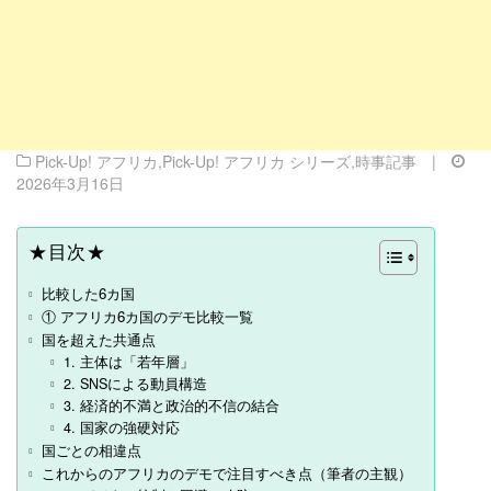
Pick-Up! アフリカ
,
Pick-Up! アフリカ シリーズ
,
時事記事
|
2026年3月16日
★目次★
比較した6カ国
① アフリカ6カ国のデモ比較一覧
国を超えた共通点
1. 主体は「若年層」
2. SNSによる動員構造
3. 経済的不満と政治的不信の結合
4. 国家の強硬対応
国ごとの相違点
これからのアフリカのデモで注目すべき点（筆者の主観）