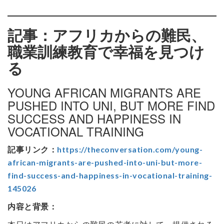
記事：アフリカからの難民、
職業訓練教育で幸福を見つけ
る
YOUNG AFRICAN MIGRANTS ARE
PUSHED INTO UNI, BUT MORE FIND
SUCCESS AND HAPPINESS IN
VOCATIONAL TRAINING
記事リンク：
https://theconversation.com/young-
african-migrants-are-pushed-into-uni-but-more-
find-success-and-happiness-in-vocational-training-
145026
内容と背景：