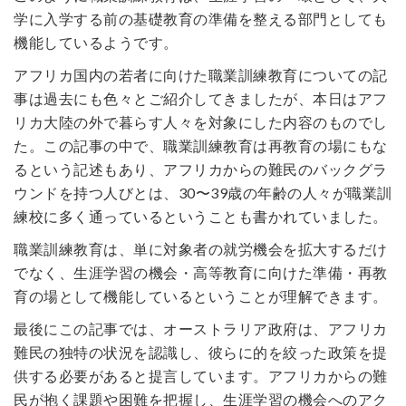
学に入学する前の基礎教育の準備を整える部門としても
機能しているようです。
アフリカ国内の若者に向けた職業訓練教育についての記
事は過去にも色々とご紹介してきましたが、本日はアフ
リカ大陸の外で暮らす人々を対象にした内容のものでし
た。この記事の中で、職業訓練教育は再教育の場にもな
るという記述もあり、アフリカからの難民のバックグラ
ウンドを持つ人びとは、30〜39歳の年齢の人々が職業訓
練校に多く通っているということも書かれていました。
職業訓練教育は、単に対象者の就労機会を拡大するだけ
でなく、生涯学習の機会・高等教育に向けた準備・再教
育の場として機能しているということが理解できます。
最後にこの記事では、オーストラリア政府は、アフリカ
難民の独特の状況を認識し、彼らに的を絞った政策を提
供する必要があると提言しています。アフリカからの難
民が抱く課題や困難を把握し、生涯学習の機会へのアク