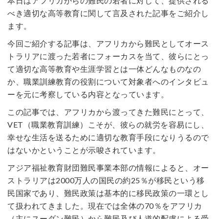
本日はアフリカからの難民の若者に対して、提供される
べき適切な高等教育に関して言及された記事をご紹介し
ます。
今回ご紹介する記事は、アフリカから難民としてオース
トラリアに渡った若者にフォーカスを当て、彼らにとっ
て適切な高等教育や生涯学習とは一体どんなものなの
か、職業訓練教育の役割について対象者へのインタビュ
ーを元に考察している内容となっています。
この記事では、アフリカから渡ってきた難民にとって、
VET（職業教育訓練）こそが、彼らの就労を容易にし、
幸せな生活を送るために適切な教育手段になりうるので
はないかということが示唆されています。
アジア福祉教育財団難民事業本部の情報によると、オー
ストラリアは2000万人の国民の約25％が移民という移
民国家であり、難民政策は基本的に移民政策の一環とし
て扱われてきました。現在では全体の70％をアフリカ
（主にスーダン難民）から難民及び人道的配慮による受