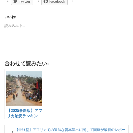
Twitter
Facebook
いいね:
読み込み中...
合わせて読みたい:
【2025最新版】アフ
リカ治安ランキン
グ：安全な国と危険
な国はどこ？2024年
【最終盤】アフリカでの違法な資本流出に関して国連が最新のレポー
とも比較してみた！