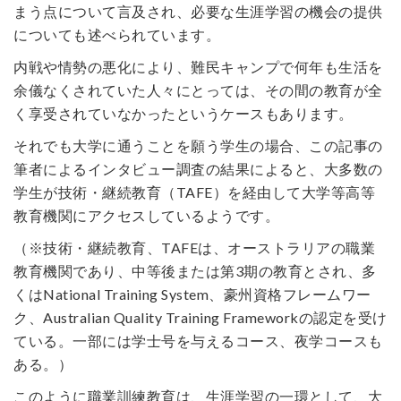
まう点について言及され、必要な生涯学習の機会の提供
についても述べられています。
内戦や情勢の悪化により、難民キャンプで何年も生活を
余儀なくされていた人々にとっては、その間の教育が全
く享受されていなかったというケースもあります。
それでも大学に通うことを願う学生の場合、この記事の
筆者によるインタビュー調査の結果によると、大多数の
学生が技術・継続教育（TAFE）を経由して大学等高等
教育機関にアクセスしているようです。
（※技術・継続教育、TAFEは、オーストラリアの職業
教育機関であり、中等後または第3期の教育とされ、多
くはNational Training System、豪州資格フレームワー
ク、Australian Quality Training Frameworkの認定を受け
ている。一部には学士号を与えるコース、夜学コースも
ある。）
このように職業訓練教育は、生涯学習の一環として、大