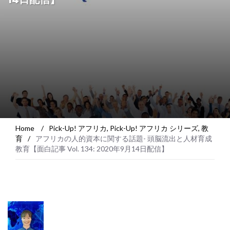
Home
/
Pick-Up! アフリカ
,
Pick-Up! アフリカ シリーズ
,
教
育
/
アフリカの人的資本に関する話題- 頭脳流出と人材育成
教育【面白記事 Vol. 134: 2020年9月14日配信】