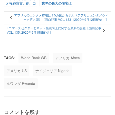
オ根絶宣言。他、コ
業界の最大の刺客は
ロナ渦のHIV検査キ
あのアフリカで大人
ットに関する話題
気＆有名アプリ？
アフリカのエンタメ市場は？5カ国から学ぶ《アフリカエンタメウィ
【面白記事 Vol.
他、教育系記事【面
ーク第六弾》【面白記事 VOL. 133（2020年9月12日配信）】
119: 2020年8月27日
白記事 Vol. 65:
配信】
2020年6月22日配
Eコマースセクターとネット接続向上に関する最新の話題【面白記事
信】
VOL. 135: 2020年9月15日配信】
TAGS:
World Bank WB
アフリカ Africa
アメリカ US
ナイジェリア Nigeria
ルワンダ Rwanda
コメントを残す