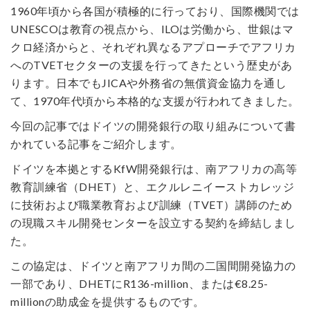
1960年頃から各国が積極的に行っており、国際機関では
UNESCOは教育の視点から、ILOは労働から、世銀はマ
クロ経済からと、それぞれ異なるアプローチでアフリカ
へのTVETセクターの支援を行ってきたという歴史があ
ります。日本でもJICAや外務省の無償資金協力を通し
て、1970年代頃から本格的な支援が行われてきました。
今回の記事ではドイツの開発銀行の取り組みについて書
かれている記事をご紹介します。
ドイツを本拠とするKfW開発銀行は、南アフリカの高等
教育訓練省（DHET）と、エクルレニイーストカレッジ
に技術および職業教育および訓練（TVET）講師のため
の現職スキル開発センターを設立する契約を締結しまし
た。
この協定は、ドイツと南アフリカ間の二国間開発協力の
一部であり、DHETにR136-million、または€8.25-
millionの助成金を提供するものです。