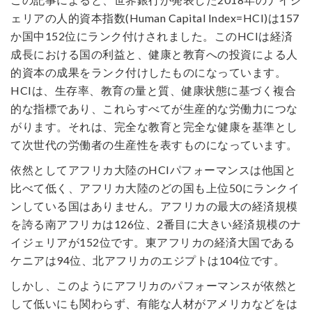
ェリアの人的資本指数(Human Capital Index=HCI)は157
か国中152位にランク付けされました。このHCIは経済
成長における国の利益と、健康と教育への投資による人
的資本の成果をランク付けしたものになっています。
HCIは、生存率、教育の量と質、健康状態に基づく複合
的な指標であり、これらすべてが生産的な労働力につな
がります。それは、完全な教育と完全な健康を基準とし
て次世代の労働者の生産性を表すものになっています。
依然としてアフリカ大陸のHCIパフォーマンスは他国と
比べて低く、アフリカ大陸のどの国も上位50にランクイ
ンしている国はありません。アフリカの最大の経済規模
を誇る南アフリカは126位、2番目に大きい経済規模のナ
イジェリアが152位です。東アフリカの経済大国である
ケニアは94位、北アフリカのエジプトは104位です。
しかし、このようにアフリカのパフォーマンスが依然と
して低いにも関わらず、有能な人材がアメリカなどをは