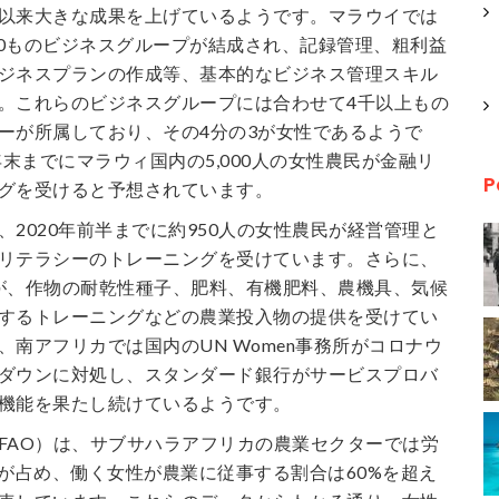
以来大きな成果を上げているようです。マラウイでは
に40ものビジネスグループが結成され、記録管理、粗利益
ジネスプランの作成等、基本的なビジネス管理スキル
。これらのビジネスグループには合わせて4千以上もの
ーが所属しており、その4分の3が女性であるようで
年末までにマラウィ国内の5,000人の女性農民が金融リ
P
グを受けると予想されています。
、2020年前半までに約950人の女性農民が経営管理と
リテラシーのトレーニングを受けています。さらに、
農民が、作物の耐乾性種子、肥料、有機肥料、農機具、気候
するトレーニングなどの農業投入物の提供を受けてい
、南アフリカでは国内のUN Women事務所がコロナウ
ダウンに対処し、スタンダード銀行がサービスプロバ
機能を果たし続けているようです。
FAO）は、サブサハラアフリカの農業セクターでは労
性が占め、働く女性が農業に従事する割合は60%を超え