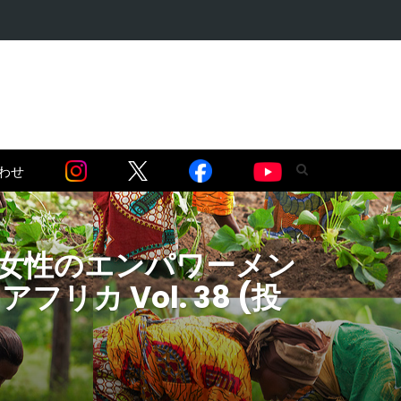
・麻薬問題編】…
わせ
ウィで女性のエンパワーメン
リカ Vol. 38 (投