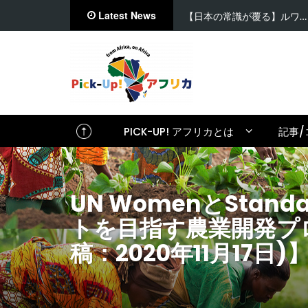
Latest News
【日本の常識が覆る】ルワ…
PICK-UP! アフリカとは
記事/
UN WomenとSta
トを目指す農業開発プロジェ
稿：2020年11月17日)