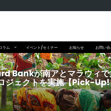
【密輸問題
コラム
イベント/セミナー
お知らせ
お問い合
ndard Bankが南アとマラ
クトを実施【Pick-Up! アフ
】