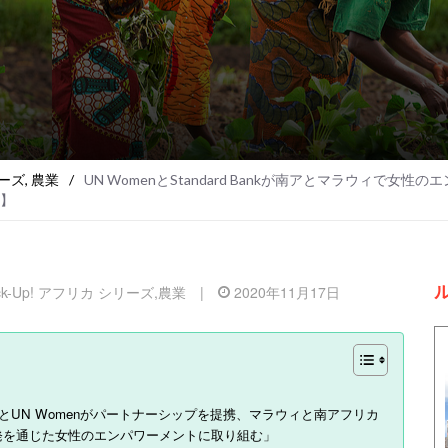
リーズ
,
農業
/
UN WomenとStandard Bankが南アとマラウィ
)】
ick-Up! アフリカ シリーズ
,
農業
|
2020年11月17日
BankとUN Womenがパートナーシップを提携、マラウィと南アフリカ
発を通じた女性のエンパワーメントに取り組む」