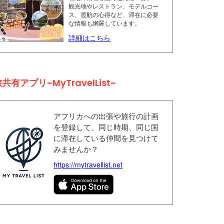
観光地やレストラン、モデルコー
ス、渡航の心得など、滞在に必要
な情報も網羅しています。
詳細はこちら
共有アプリ~MyTravelList~
アフリカへの出張や旅行の計画
を登録して、同じ時期、同じ国
に滞在している仲間を見つけて
みませんか？
https://mytravellist.net