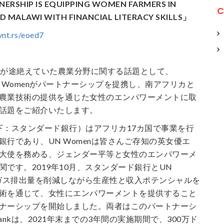
ERSHIP IS EQUIPPING WOMEN FARMERS IN
C
ND
MALAWI WITH FINANCIAL LITERACY SKILLS」
vnt.rs/eoed7
新が途絶えていた農業分野に関する話題として、
nkとUN Womenがパートナーシップを提携し、南アフリカと
農業技術の提供を通じた女性のエンパワーメントに取
話題をご紹介いたします。
nk（以下：スタンダード銀行）はアフリカ17カ国で事業を行
銀行であり、UN Womenは皆さんご存知の英女優エ
大使を務める、ジェンダー平等と女性のエンパワーメ
です。2019年10月、スタンダード銀行とUN
果ガス排出量を削減しながら生産性と収入ポテンシャルを
術を通じて、女性にエンパワーメントを提供すること
ナーシップを開始しました。両者はこのパートナーシ
d Bankは、2021年末までの3年間の実施期間で、300万ド