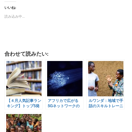
いいね:
読み込み中...
合わせて読みたい:
【４月人気記事ラン
アフリカで広がる
ルワンダ：地域で手
キング】トップ5発
5Gネットワークの
話のスキルトレーニ
表！！！
提供：ケニアでも導
ングに取り組む！
入開始！【Pick-Up!
【Pick-Up! アフリ
アフリカ Vol. 148：
カ Vol. 146：2021年
2021年4月12日配
4月8日配信】