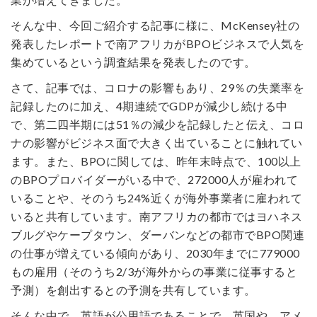
そんな中、今回ご紹介する記事に様に、McKensey社の
発表したレポートで南アフリカがBPOビジネスで人気を
集めているという調査結果を発表したのです。
さて、記事では、コロナの影響もあり、29％の失業率を
記録したのに加え、4期連続でGDPが減少し続ける中
で、第二四半期には51％の減少を記録したと伝え、コロ
ナの影響がビジネス面で大きく出ていることに触れてい
ます。また、BPOに関しては、昨年末時点で、100以上
のBPOプロバイダーがいる中で、272000人が雇われて
いることや、そのうち24%近くが海外事業者に雇われて
いると共有しています。南アフリカの都市ではヨハネス
ブルグやケープタウン、ダーバンなどの都市でBPO関連
の仕事が増えている傾向があり、2030年までに779000
もの雇用（そのうち2/3が海外からの事業に従事すると
予測）を創出するとの予測を共有しています。
そんな中で、英語が公用語であることで、英国や、アメ