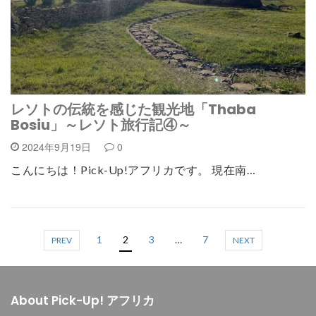
レソトの伝統を感じた観光地「Thaba
Bosiu」～レソト旅行記④～
2024年9月19日
0
こんにちは！Pick-Up!アフリカです。 現在南…
1
2
3
…
7
PREV
NEXT
About Pick-Up! アフリカ