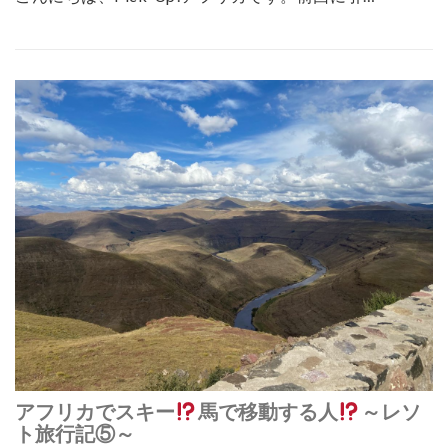
アフリカでスキー
馬で移動する人
～レソ
ト旅行記⑤～