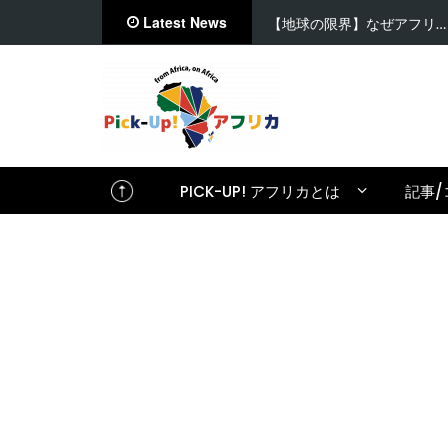
Latest News
【地球の限界】なぜアフリ…
PICK-UP! アフリカとは
記事/