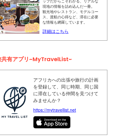
ッフだからこそわかる、リアルな
現地の情報を詰め込んだ一冊。
観光地やレストラン、モデルコー
ス、渡航の心得など、滞在に必要
な情報も網羅しています。
詳細はこちら
共有アプリ~MyTravelList~
アフリカへの出張や旅行の計画
を登録して、同じ時期、同じ国
に滞在している仲間を見つけて
みませんか？
https://mytravellist.net