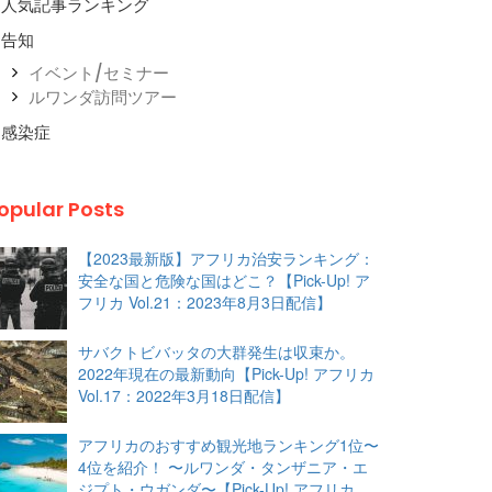
人気記事ランキング
告知
イベント/セミナー
ルワンダ訪問ツアー
感染症
opular Posts
【2023最新版】アフリカ治安ランキング：
安全な国と危険な国はどこ？【Pick-Up! ア
フリカ Vol.21：2023年8月3日配信】
サバクトビバッタの大群発生は収束か。
2022年現在の最新動向【Pick-Up! アフリカ
Vol.17：2022年3月18日配信】
アフリカのおすすめ観光地ランキング1位〜
4位を紹介！ 〜ルワンダ・タンザニア・エ
ジプト・ウガンダ〜【Pick-Up! アフリカ