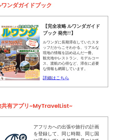
ルワンダガイドブック
【完全攻略 ルワンダガイド
ブック 発売!!】
ルワンダに長期滞在していたスタ
ッフだからこそわかる、リアルな
現地の情報を詰め込んだ一冊。
観光地やレストラン、モデルコー
ス、渡航の心得など、滞在に必要
な情報も網羅しています。
詳細はこちら
共有アプリ~MyTravelList~
アフリカへの出張や旅行の計画
を登録して、同じ時期、同じ国