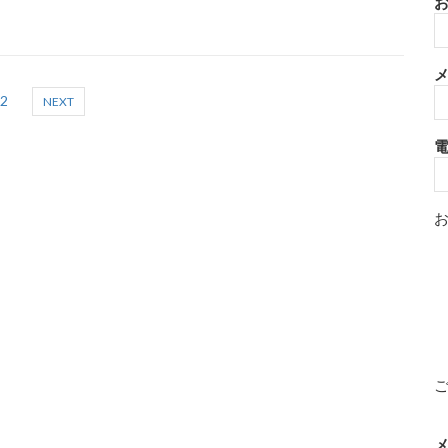
お
メ
2
NEXT