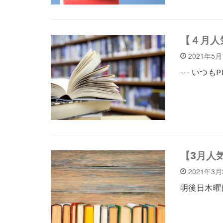
【４月人
2021年5
--- いつも
【3月人
2021年3
明後日木曜