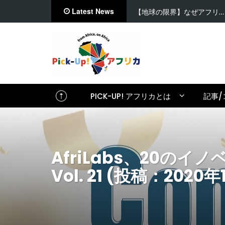
Latest News
【地球の限界】なぜアフリ…
PICK-UP! アフリカとは
記事/
AfriLabs、20のイ
Vol. 21 (投稿：2020