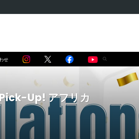
語る】セネガル…
わせ
ck-Up! アフリカ