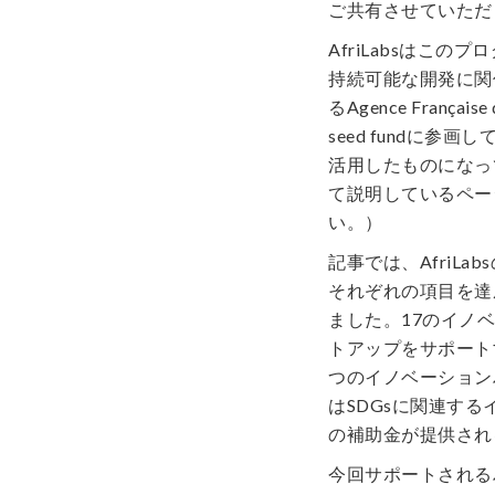
ご共有させていただ
AfriLabsはこ
持続可能な開発に関
るAgence Français
seed fundに
活用したものになっ
て説明しているペー
い。）
記事では、AfriL
それぞれの項目を達
ました。17のイノ
トアップをサポート
つのイノベーションハ
はSDGsに関連す
の補助金が提供され
今回サポートされる