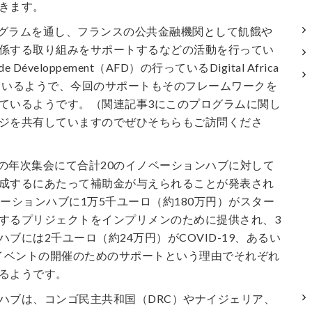
きます。
のプログラムを通し、フランスの公共金融機関として飢餓や
係する取り組みをサポートするなどの活動を行ってい
e de Développement（AFD）の行っているDigital Africa
参画しているようで、今回のサポートもそのフレームワークを
ているようです。（関連記事3にこのプログラムに関し
ジを共有していますのでぜひそちらもご訪問くださ
absの年次集会にて合計20のイノベーションハブに対して
成するにあたって補助金が与えられることが発表され
ベーションハブに1万5千ユーロ（約180万円）がスター
するプリジェクトをインプリメンのために提供され、3
ブには2千ユーロ（約24万円）がCOVID-19、あるい
るイベントの開催のためのサポートという理由でそれぞれ
るようです。
ハブは、コンゴ民主共和国（DRC）やナイジェリア、