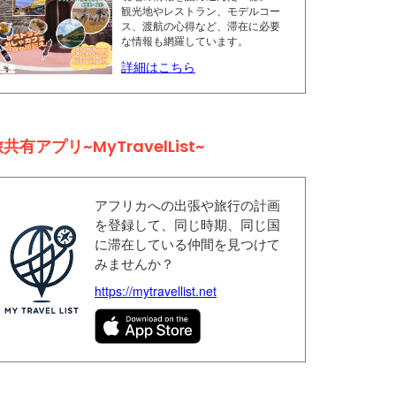
観光地やレストラン、モデルコー
ス、渡航の心得など、滞在に必要
な情報も網羅しています。
詳細はこちら
共有アプリ~MyTravelList~
アフリカへの出張や旅行の計画
を登録して、同じ時期、同じ国
に滞在している仲間を見つけて
みませんか？
https://mytravellist.net