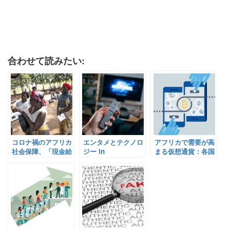
合わせて読みたい:
コロナ禍のアフリカ
エンタメとテクノロ
アフリカで需要が高
社会保障、「現金給
ジー in
まる仮想通貨：各国
付措置」が多数？
Africa【Pick-Up! ア
の姿勢は？【Pick-
【Pick-Up! アフリ
フリカ Vol. 136：
Up! アフリカ Vol.
カ Vol. 173：2021年
2021年3月24日配
184：2021年6月22
5月27日配信】
信】
日配信】