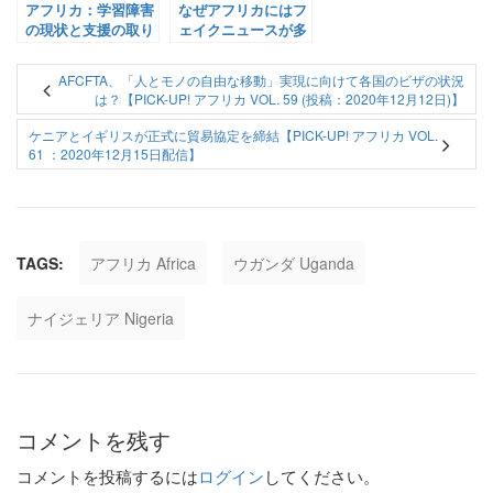
アフリカ：学習障害
なぜアフリカにはフ
の現状と支援の取り
ェイクニュースが多
組み【Pick-Up! ア
いのか？【Pick-Up!
フリカ Vol. 189：
アフリカ Vol. 143：
AFCFTA、「人とモノの自由な移動」実現に向けて各国のビザの状況
2021年7月2日配信】
2021年4月1日配信】
は？【PICK-UP! アフリカ VOL. 59 (投稿：2020年12月12日)】
ケニアとイギリスが正式に貿易協定を締結【PICK-UP! アフリカ VOL.
61 ：2020年12月15日配信】
TAGS:
アフリカ Africa
ウガンダ Uganda
ナイジェリア Nigeria
コメントを残す
コメントを投稿するには
ログイン
してください。