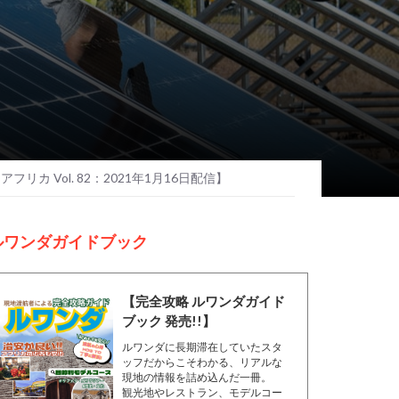
フリカ Vol. 82：2021年1月16日配信】
ルワンダガイドブック
【完全攻略 ルワンダガイド
ブック 発売!!】
ルワンダに長期滞在していたスタ
ッフだからこそわかる、リアルな
現地の情報を詰め込んだ一冊。
観光地やレストラン、モデルコー