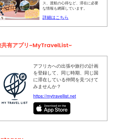
ス、渡航の心得など、滞在に必要
な情報も網羅しています。
詳細はこちら
共有アプリ~MyTravelList~
アフリカへの出張や旅行の計画
を登録して、同じ時期、同じ国
に滞在している仲間を見つけて
みませんか？
https://mytravellist.net