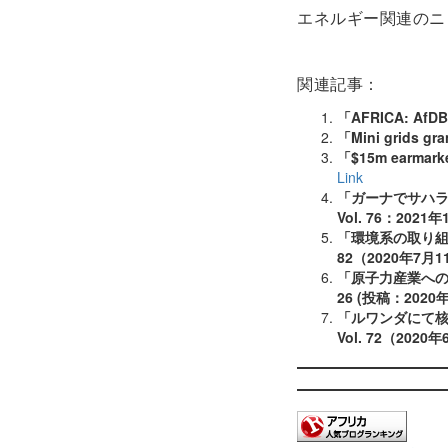
エネルギー関連のニ
関連記事：
「
AFRICA: AfDB 
「
Mini grids gra
「
$15m earmarke
Link
「
ガーナでサハ
Vol. 76
：
2021
年
「
環境系の取り
82
（
2020
年
7
月
1
「
原子力産業へ
26 (
投稿：
2020
「
ルワンダにて
Vol. 72
（
2020
年