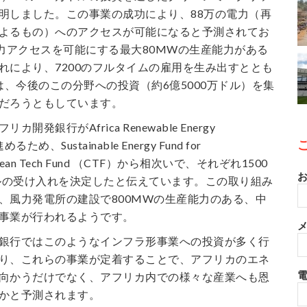
明しました。この事業の成功により、88万の電力（再
よるもの）へのアクセスが可能になると予測されてお
電力アクセスを可能にする最大80MWの生産能力がある
れにより、7200のフルタイムの雇用を生み出すととも
は、今後のこの分野への投資（約6億5000万ドル）を集
だろうともしています。
開発銀行がAfrica Renewable Energy
めるため、Sustainable Energy Fund for
Clean Tech Fund （CTF）から相次いで、それぞれ1500
お
ドルの受け入れを決定したと伝えています。この取り組み
、風力発電所の建設で800MWの生産能力のある、中
事業が行われるようです。
メ
銀行ではこのようなインフラ形事業への投資が多く行
り、これらの事業が定着することで、アフリカのエネ
向かうだけでなく、アフリカ内での様々な産業へも恩
かと予測されます。