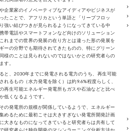
や企業家のイノベーティブなアイディアやビジネスが
ったことで、アフリカという単語と「リープフロッ
り強い結びつきが見られるようになってきている中
携帯電話やスマートフォンなど向けのソリューション
これまでの世界の発展の在り方とは違った形の発展を
ギーの分野でも期待されてきたものの、特にグリーン
同様のことは見られないのではないかとの研究者らの
ます。
ると、2030年までに発電される電力のうち、再生可能
されるもの（水力発電を除く）は約9.6%程度らしく、
の再生可能エネルギー発電所もガスや石油などと比べ
か低くなるようです。
その発電所の規模が関係しているようで、エネルギー
集めるために最初こそは大きすぎない発電所開発計画
に大きなものになってきていると研究者らは共有して
で研究者らは独自開発のマシンラーニング分析方法か