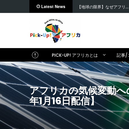
Latest News
【在住者が語る】セネガル…
PICK-UP! アフリカとは
記事/
アフリカの気候変動への取り
年1月16日配信】