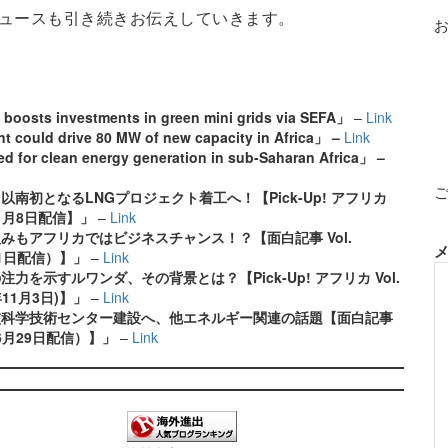
ュースも引き続きお伝えしていきます。
boosts investments in green mini grids via SEFA
」
–
Link
nt could drive 80 MW of new capacity in Africa
」
–
Link
d for clean energy generation in sub-Saharan Africa
」
–
ラ以南初となる
LNG
プロジェクト着工へ！【
Pick-Up!
アフリカ
1
月
8
日配信】
」
–
Link
組みもアフリカではビジネスチャンス！？【面白記事
Vol.
1
日配信）】
」
–
Link
の注力を示すルワンダ、その背景とは？【
Pick-Up!
アフリカ
Vol.
年
11
月
3
日
)
】
」
–
Link
核科学技術センター建設へ、他エネルギー関連の話題【面白記事
6
月
29
日配信）】
」
–
Link