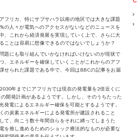
C
アフリカ、特にサブサハラ以南の地区では大きな課題
0%の人々が電気へのアクセスがないなどのニュースを
中、これから経済発展を実現していく上で、さらに大
ることは容易に想像できるのではないでしょうか？
問題にも取り組んでいかなければいけないのが現状で
つ、エネルギーを確保していくことがこれからのアフ
課せられた課題である中で、今回はBBCの記事をお届
と2030年までにアフリカでは現在の発電量を2倍近くに
電所の開発計画があるようです。しかし、そのうちたった
陽光発電によるエネルギー確保を可能とするようです。
くの炭素エネルギーによる発電所が建設されること
して、向こう数十年間自らをそれに縛ってしまうた
電を推し進めるためのショック療法的なものが必要な
研究関係者の意見を伝えています。