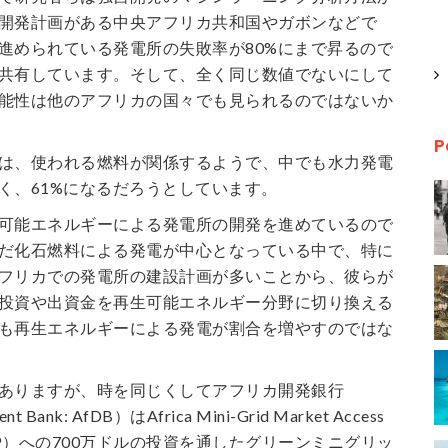
開発計画がある中央アフリカ共和国やガボンなどで
進められている発電所の失敗率が80%にまで昇るので
共有しています。そして、全く同じ数値でないにして
能性は他のアフリカの国々でも見られるのではないか
P
は、使われる燃料が関係するようで、中でも水力発電
く、61%になるだろうとしています。
可能エネルギーによる発電所の開発を進めているので
だ化石燃料による発電が中心となっている中で、特に
フリカでの発電所の建設計画が多いことから、彼らが
投資や出資金を再生可能エネルギー分野に切り換える
も再生エネルギーによる発電が割合を増やすのではな
ありますが、時を同じくしてアフリカ開発銀行
ent Bank: AfDB）はAfrica Mini-Grid Market Access
AMAP）への700万ドルの投資を通したグリーンミニグリッ