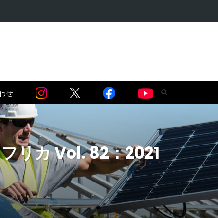
識が覆る】ルワ…
わせ
 Vol. 82：2021