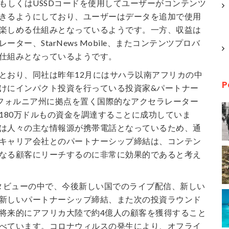
SもしくはUSSDコードを使用してユーザーがコンテンツ
きるようにしており、ユーザーはデータを追加で使用
楽しめる仕組みとなっているようです。一方、収益は
ター、StarNews Mobile、またコンテンツプロバ
仕組みとなっているようです。
とおり、同社は昨年12月にはサハラ以南アフリカの中
P
けにインパクト投資を行っている投資家&パートナー
リフォルニア州に拠点を置く国際的なアクセラレーター
Oから計180万ドルもの資金を調達することに成功していま
は人々の主な情報源が携帯電話となっているため、通
キャリア会社とのパートナーシップ締結は、コンテン
なる顧客にリーチするのに非常に効果的であると考え
インタビューの中で、今後新しい国でのライブ配信、新しい
新しいパートナーシップ締結、また次の投資ラウンド
将来的にアフリカ大陸で約4億人の顧客を獲得すること
べています。コロナウィルスの発生により、オフライ