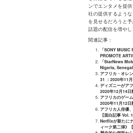
ンでエンタメを提供
社の提供するような
を見せるだろうと予
話題の配信を増やし
関連記事：
「SONY MUSIC 
PROMOTE ARTI
「StarNews Mobil
Nigeria, Senega
アフリカ・オレンジ
31 ：2020年1
ディズニーがアフリカ
2020年12月14
アフリカのゲーム業界
2020年11月12
アフリカ人俳優
【面白記事 Vol.
Netflixが
ィーク第二弾》【面白
歴史的な側面か