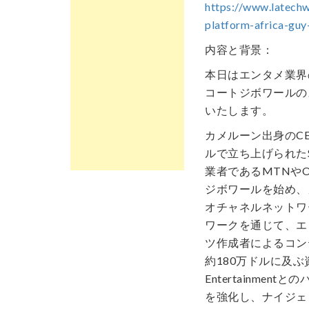
https://www.latech
platform-africa-gu
内容と背景：
本日はエンタメ業界
コートジボワールのスタ
いたします。
カメルーン出身のCEO
ルで立ち上げられたSt
業者であるMTNやO
ジボワールを始め、
オチャネルネットワ
ワークを通じて、エ
ツ作成者によるコン
約180万ドルに及ぶ資
Entertainm
を強化し、ナイジェ