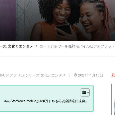
リーズ
,
文化とエンタメ
/
コートジボワール発祥モバイルビデオプラットフォームS
ick-Up! アフリカ シリーズ
,
文化とエンタメ
|
2021年1月15日
のStarNews mobileが180万ドルもの資金調達に成功」