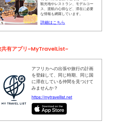
観光地やレストラン、モデルコー
ス、渡航の心得など、滞在に必要
な情報も網羅しています。
詳細はこちら
共有アプリ~MyTravelList~
アフリカへの出張や旅行の計画
を登録して、同じ時期、同じ国
に滞在している仲間を見つけて
みませんか？
https://mytravellist.net