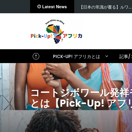
Latest News
【日本の常識が覆る】ルワ…
PICK-UP! アフリカとは
記事/
コートジボワール発祥モバ
とは【Pick-Up! アフリ