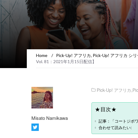
Home
/
Pick-Up! アフリカ
,
Pick-Up! アフリカ シ
Vol. 81：2021年1月15日配信】
Pick-Up! アフリカ
,
P
★目次★
Misato Namikawa
記事：「コートジボワール
合わせて読みたい: