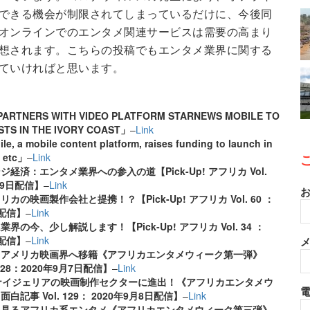
できる機会が制限されてしまっているだけに、今後同
オンラインでのエンタメ関連サービスは需要の高まり
想されます。こちらの投稿でもエンタメ業界に関する
ていければと思います。
PARTNERS WITH VIDEO PLATFORM STARNEWS MOBILE TO
STS IN THE IVORY COAST」
–
Link
e, a mobile content platform, raises funding to launch in
l etc」
–
Link
経済：エンタメ業界への参入の道【Pick-Up! アフリカ Vol.
1月9日配信】
–
Link
お
の映画製作会社と提携！？【Pick-Up! アフリカ Vol. 60 ：
日配信】
–
Link
の今、少し解説します！【Pick-Up! アフリカ Vol. 34 ：
日配信】
–
Link
メ
、アメリカ映画界へ移籍《アフリカエンタメウィーク第一弾》
 128：2020年9月7日配信】
–
Link
新たにナイジェリアの映画制作セクターに進出！《アフリカエンタメウ
記事 Vol. 129： 2020年9月8日配信】
–
Link
ら見るアフリカ系エンタメ《アフリカエンタメウィーク第三弾》