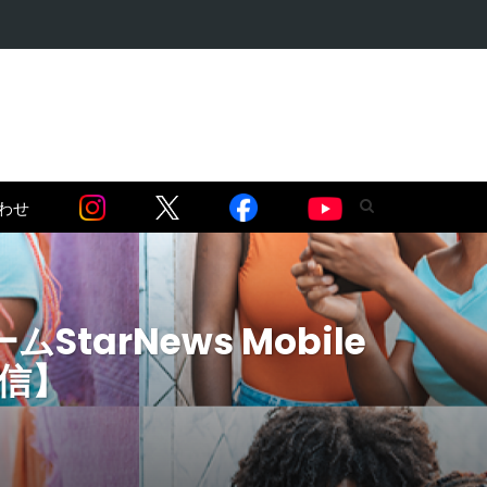
・麻薬問題編】…
わせ
rNews Mobile
配信】