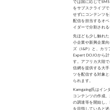
では国に応じてSM
をサブスクライブで
せずにコンテンツを
配信を担当するオペレー
イダーで分割される
先ほども少し触れた
小企業や新興企業向
ズ（I&P）と、カ
Expert DOJ
す。アフリカ大陸で
信網を提供する大手
ツを配信する対象と
られます。
Kamgaing氏は
コンテンツの作成、
の調達等を開始し、
を目指していると述