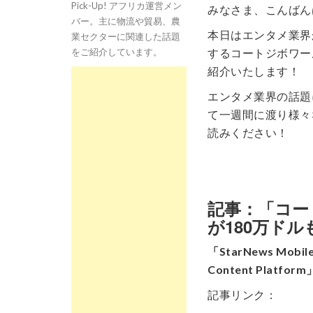
Pick-Up! アフリカ運営メン
みなさま、こんばん
バー。主に物流や貿易、農
本日はエンタメ業界
業セクターに関連した話題
をご紹介しています。
するコートジボワールの
紹介いたします！
エンタメ業界の話題
て一週間に渡り様々
読みください！
記事：「コート
が180万ド
「StarNews Mobile 
Content Platform
記事リンク：