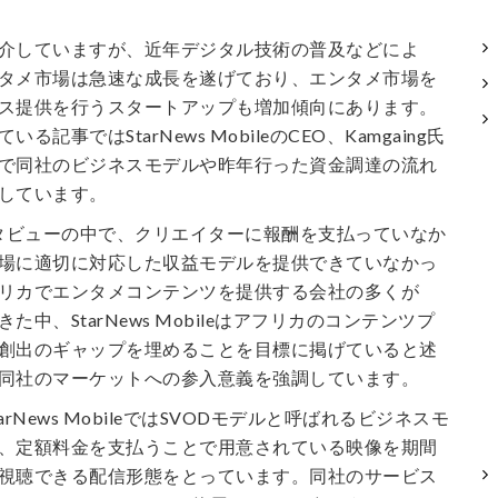
介していますが、近年デジタル技術の普及などによ
タメ市場は急速な成長を遂げており、エンタメ市場を
ス提供を行うスタートアップも増加傾向にあります。
記事ではStarNews MobileのCEO、Kamgaing氏
で同社のビジネスモデルや昨年行った資金調達の流れ
しています。
インタビューの中で、クリエイターに報酬を支払っていなか
場に適切に対応した収益モデルを提供できていなかっ
リカでエンタメコンテンツを提供する会社の多くが
中、StarNews Mobileはアフリカのコンテンツプ
創出のギャップを埋めることを目標に掲げていると述
同社のマーケットへの参入意義を強調しています。
rNews MobileではSVODモデルと呼ばれるビジネスモ
、定額料金を支払うことで用意されている映像を期間
視聴できる配信形態をとっています。同社のサービス