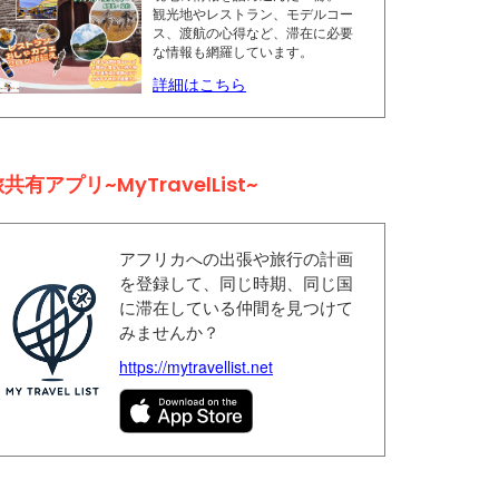
観光地やレストラン、モデルコー
ス、渡航の心得など、滞在に必要
な情報も網羅しています。
詳細はこちら
共有アプリ~MyTravelList~
アフリカへの出張や旅行の計画
を登録して、同じ時期、同じ国
に滞在している仲間を見つけて
みませんか？
https://mytravellist.net