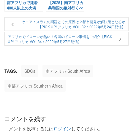
南アフリカで死者
【2025】南アフリカ
400人以上の大洪
共和国の絶対行くべ
水。その実態と原因
きおすすめ、王道な
は？【Pick-Up! ア
観光都市６選！観光
ケニア：スラムの問題とその原因は？都市開発が解決策となるか
フリカ Vol. 28：
地もご紹介！
【PICK-UP! アフリカ VOL. 32：2022年5月24日配信】
2022年4月27日配
信】
アフリカでドローンが熱い！各国のドローン事情をご紹介【PICK-
UP! アフリカ VOL.34：2022年5月27日配信】
TAGS:
SDGs
南アフリカ South Africa
南部アフリカ Southern Africa
コメントを残す
コメントを投稿するには
ログイン
してください。