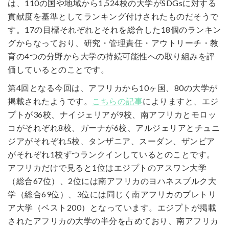
は、110の国や地域から1,524校の大学がSDGsに対する
貢献度を基準としてランキング付けされたものだそうで
す。17の目標それぞれとそれを総合した18個のランキン
グからなっており、研究・管理責任・アウトリーチ・教
育の4つの分野から大学の持続可能性への取り組みを評
価しているとのことです。
第4回となる今回は、アフリカから10ヶ国、80の大学が
掲載されたようです。
こちらの記事
によりますと、エジ
プトが36校、ナイジェリアが9校、南アフリカとモロッ
コがそれぞれ8校、ガーナが6校、アルジェリアとチュニ
ジアがそれぞれ5校、タンザニア、スーダン、ザンビア
がそれぞれ1校ずつランクインしているとのことです。
アフリカだけで見ると1位はエジプトのアスワン大学
（総合67位）、2位には南アフリカのヨハネスブルク大
学（総合69位）、3位には同じく南アフリカのプレトリ
ア大学（ベスト200）となっています。エジプトが掲載
されたアフリカの大学の半分を占めており、南アフリカ