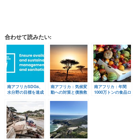
合わせて読みたい:
南アフリカSDGs、
南アフリカ：気候変
南アフリカ：年間
水分野の目標を達成
動への対策と債務救
1000万トンの食品ロ
できない見通し？
済を同時に叶え
ス、削減に向けた取
【Pick-Up! アフリ
る！？環境に優しい
り組みと企業もご紹
カ Vol. 144：2021年
エネルギーへの取り
介【Pick-Up! アフ
4月2日配信】
組み【Pick-Up! ア
リカ Vol. 210：2021
フリカ Vol. 215：
年8月24日配信】
2021年9月14日配
信】