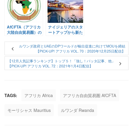
2020年11月10日)】
カ Vol. 30 (投稿：
2020年11月7日)】
AfCFTA（アフリカ
ナイジェリアのスタ
大陸自由貿易圏）の
ートアップから新た
進捗は？【Pick-Up!
な貿易製品が登
アフリカ Vol. 165：
場！・MTNルワンダ
ルワンダ政府とUAEのDPワールドが輸出促進に向けてMOUを締結
2021年5月17日配
が新たなモバイル
【PICK-UP! アフリカ VOL. 70：2020年12月25日配信】
信】
APIを発表する見通
し！【Pick-Up! ア
【12月人気記事ランキング】トップ５！「強し！バッタ記事、他」
フリカ Vol. 5(投
【PICK-UP! アフリカ VOL. 72：2021年1月4日配信】
稿：2020年10月9
日)】
TAGS:
アフリカ Africa
アフリカ自由貿易圏 AfCFTA
モーリシャス Mauritius
ルワンダ Rwanda