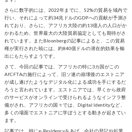
さらに数字的には、2022年までに、52%の貿易を域内で
行い、それによって約34兆ドルのGDPへの貢献が予測さ
れており、さらに、アフリカ大陸の約13億人の人口がか
かわるため、世界最大の大陸貿易協定としても期待がさ
れています。またBloonbergの記事によると、この貿易
権が実行された暁には、約840億ドルの潜在的効果を輸
出にもたらすようです。
さて、今回の記事では、アフリカの特に3カ国がこの
AfCFTAの施行によって、旧ソ連の崩壊後のエストニア
が成し遂げたようなデジタル化による成功を手にするだ
ろうと言われています。エストニアでは、早くから政府
のサービスがオンラインで受けられるようなインフラ整
備がされ、アフリカの国々では、Digital Identityなど、
多くの場面でエストニアに学ぼうとする動きが起きてい
ます。
記事では、特にe-Residencyをあげ、会社の登記や起業