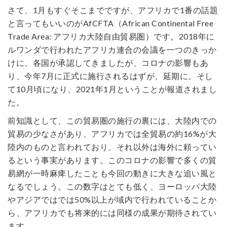
さて、1月もすぐそこまでですが、アフリカで1番の話題
と言ってもいいのがAfCFTA（African Continental Free
Trade Area: アフリカ大陸自由貿易圏）です。2018年に
ルワンダで行われたアフリカ連合の会議を一つのきっか
けに、各国が承認してきましたが、コロナの影響もあ
り、今年7月に正式に施行されるはずが、延期に。そし
て10月頃になり、2021年1月ということが報道されまし
た。
前知識として、この貿易圏の施行の裏には、大陸内での
貿易の少なさがあり、アフリカでは全貿易の約16%が大
陸内のものと言われており、それ以外は海外に頼ってい
るという事実があります。このコロナの影響で多くの貿
易網が一時麻痺したことも今回の動きに大きな追い風と
なるでしょう。この数字はとても低く、ヨーロッパ大陸
やアジアではでは50%以上が域内で行われていることか
ら、アフリカでも将来的には同様の成果が期待されてい
ます。