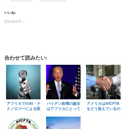
いいね:
読み込み中...
合わせて読みたい:
アフリカでのAI・テ
バイデン政権の誕生
アメリカはAfCFTA
クノロジーによる医
はアフリカにとって
をどう捉えているの
療革命【面白記事
何を意味しているの
か？〔AfCFTAと他
Vol. 140: 2020年9月
か【Pick-Up! アフ
大陸地域 其の一〕
21日配信】
リカ Vol. 32 (投稿：
【Pick-Up! アフリ