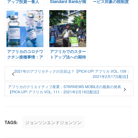
アップ投資一番人
Standard Bankが南
ービス対象の税制度
気！Fintech分野を
アとマラウィで女性
導入！《テクノロジ
見る！【Pick-Up!
のエンパワーメント
ー・イノベーション
アフリカ Vol. 97：
を目指す農業開発プ
と政策・規制の関係
2021年2月3日配信】
ロジェクトを実施
からみる – 其の3》
【Pick-Up! アフリ
【Pick-Up! アフリ
カ Vol. 38 (投稿：
カ Vol. 103：2021年
2020年11月17日)】
2月10日配信】
アフリカのコロナワ
アフリカでのスター
クチン接種事情：ア
トアップ法への期待
フリカにとって最も
【Pick-Up! アフリ
良い会社は？
カ Vol. 62：2020年
2021年のアフリカテックの注目は？【PICK-UP! アフリカ VOL. 109：
【Pick-Up! アフリ
12月16日配信】
2021年2月17日配信】
カ Vol. 104：2021年
2月11日配信】
アフリカのクリエイティブ産業：STARNEWS MOBILEの最新の発表
【PICK-UP! アフリカ VOL. 111：2021年2月19日配信】
TAGS:
ジョンソンエンドジョンソン