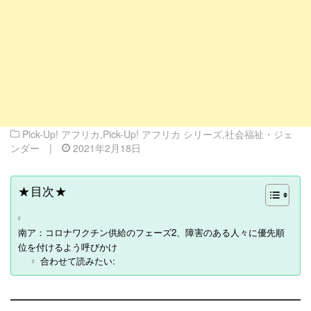
Pick-Up! アフリカ
,
Pick-Up! アフリカ シリーズ
,
社会福祉・ジェ
ンダー
|
2021年2月18日
★目次★
南ア：コロナワクチン供給のフェーズ2、障害のある人々に優先順
位を付けるよう呼びかけ
合わせて読みたい: