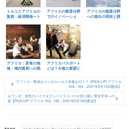
トルコとアフリカの
アフリカの教育分野
アフリカの衛星分野
貿易・経済関係ート
でのイノベーショ
への進出の現状と課
ルコアフリカ経済ビ
ン：デロイトの取り
題【Pick-Up! アフ
ジネスフォーラムの
組みと注目の
リカ Vol. 235：2021
開催ー【Pick-Up!
Edtech企業をご紹
年11月10日配信】
アフリカ Vol. 236：
介【Pick-Up! アフ
2021年11月11日配
リカ Vol. 222：2021
信】
年10月6日配信】
アフリカ：若者の地
アフリカパスポート
域・域内貿易への期
とは？今後の展望と
待【Pick-Up! アフ
課題（アジェンダ
リカ Vol. 229：2021
2063シリーズ 第三
アフリカ：教員がメンタルヘルス支援を行う？【PICK-UP! アフリカ
年10月26日配信】
弾）【Pick-Up! ア
VOL. 164：2021年5月14日配信】
フリカ Vol. 1：2023
年2月14日配信】
ルワンダ：女性のバイクタクシードライバーが切り開く男女平等への
道【PICK-UP! アフリカ VOL. 166：2021年5月18日配信】