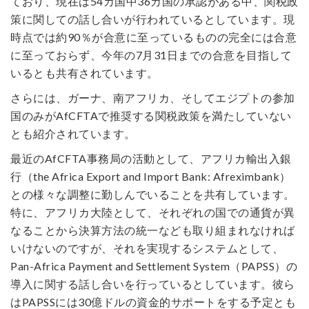
ており、現在は54カ国中36カ国の承認がある中、関税政
策に関しての話し合いが行われているとしています。現
時点では約90％が合意に至っているものの完全には合意
に至っておらず、今年の7月31日までの合意を目指して
いるとも共有されています。
さらには、ガーナ、南アフリカ、そしてエジプトの参加
国のみがAfCFTAで推奨する関税政策を満たしていない
とも紹介されています。
最近のAfCFTA事務局の活動として、アフリカ輸出入銀
行（the Africa Export and Import Bank: Afreximbank）
との様々な調整に勤しんでいることを共有しています。
特に、アフリカ大陸として、それぞれの国での通貨が異
なることから決算方法の統一なども取り組まれなければ
いけないのですが、それを実現するシステムとして、
Pan-Africa Payment and Settlement System（PAPSS）の
導入に関する話し合いを行っているとしています。彼ら
はPAPSSには30億ドルの資金的サポートをする予定とも