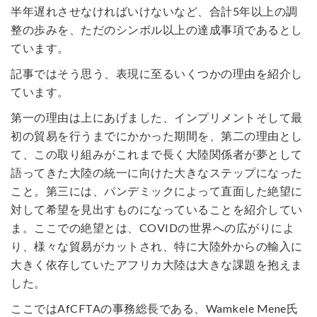
半年遅れさせなければいけないなど、合計5年以上の調
整の歩みを、ただのシンボル以上の達成事項であるとし
ています。
記事ではそう思う、表現に至るいくつかの理由を紹介し
ています。
第一の理由は上にあげました、インプリメントそして最
初の貿易を行うまでにかかった期間を、第二の理由とし
て、この取り組みがこれまで長く大陸関係者が夢として
語ってきた大陸の統一に向けた大きなステップになった
こと。第三には、パンデミックによって直面した絶望に
対して希望を見出すものになっていることを紹介してい
ま。ここでの絶望とは、COVIDの世界への広がりによ
り、様々な貿易がカットされ、特に大陸外からの輸入に
大きく依存していたアフリカ大陸は大きな課題を抱えま
した。
ここではAfCFTAの事務総長である、Wamkele Mene氏