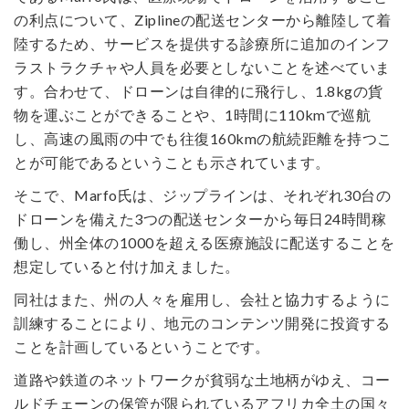
の利点について、Ziplineの配送センターから離陸して着
陸するため、サービスを提供する診療所に追加のインフ
ラストラクチャや人員を必要としないことを述べていま
す。合わせて、ドローンは自律的に飛行し、1.8kgの貨
物を運ぶことができることや、1時間に110kmで巡航
し、高速の風雨の中でも往復160kmの航続距離を持つこ
とが可能であるということも示されています。
そこで、Marfo氏は、ジップラインは、それぞれ30台の
ドローンを備えた3つの配送センターから毎日24時間稼
働し、州全体の1000を超える医療施設に配送することを
想定していると付け加えました。
同社はまた、州の人々を雇用し、会社と協力するように
訓練することにより、地元のコンテンツ開発に投資する
ことを計画しているということです。
道路や鉄道のネットワークが貧弱な土地柄がゆえ、コー
ルドチェーンの保管が限られているアフリカ全土の国々