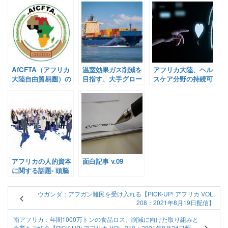
AfCFTA（アフリカ
温室効果ガス削減を
アフリカ大陸、ヘル
大陸自由貿易圏）の
目指す、大手グロー
スケア分野の持続可
進捗は？【Pick-Up!
バル企業とアフリカ
能性指数を発表
アフリカ Vol. 165：
諸国による燃料の脱
【Pick-Up! アフリ
2021年5月17日配
炭素化に向けた取り
カ Vol. 134：2021年
信】
組み【Pick-Up! ア
3月22日配信】
フリカ Vol. 249：
2021年12月30日配
信】
アフリカの人的資本
面白記事 v.09
に関する話題- 頭脳
流出と人材育成教育
【面白記事 Vol.
ウガンダ：アフガン難民を受け入れる【PICK-UP! アフリカ VOL.
134: 2020年9月14日
208：2021年8月19日配信】
配信】
南アフリカ：年間1000万トンの食品ロス、削減に向けた取り組みと
企業もご紹介【PICK-UP! アフリカ VOL. 210：2021年8月24日配