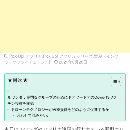
Pick-Up! アフリカ
,
Pick-Up! アフリカ シリーズ
,
貿易・インフ
ラ・サプライチェーン
|
2021年8月20日
★目次★
ルワンダ：脆弱なグループのためにドアツードアのCovid-19ワク
チン接種を開始
ドローンテクノロジーが医療提供をどのように促進するか
合わせて読みたい:
本日はルワンダやアフリカ諸国で行われている新型コロ